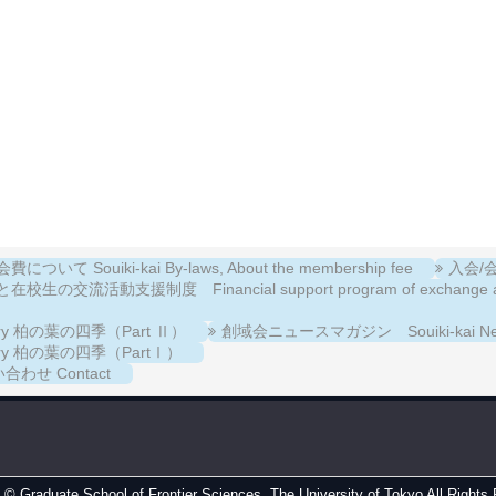
について Souiki-kai By-laws, About the membership fee
入会/会費
校生の交流活動支援制度 Financial support program of exchange activiti
llery 柏の葉の四季（Part Ⅱ）
創域会ニュースマガジン Souiki-kai New
llery 柏の葉の四季（PartⅠ）
合わせ Contact
t ©
Graduate School of Frontier Sciences, The University of Tokyo
All Rights