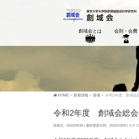
創域会とは
会則・会費
HOME
»
新着情報
»
新着
»
令和2年度 創域会
令和2年度 創域会総
投稿日 : 2020/09/30
最終更新日時 : 2020/10/09
カテゴ