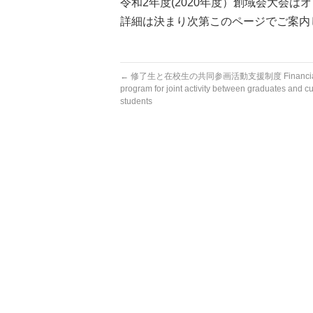
令和2年度(2020年度）創域会大会
詳細は決まり次第このページでご案内
←
修了生と在校生の共同参画活動支援制度 Financial s
program for joint activity between graduates and cu
students