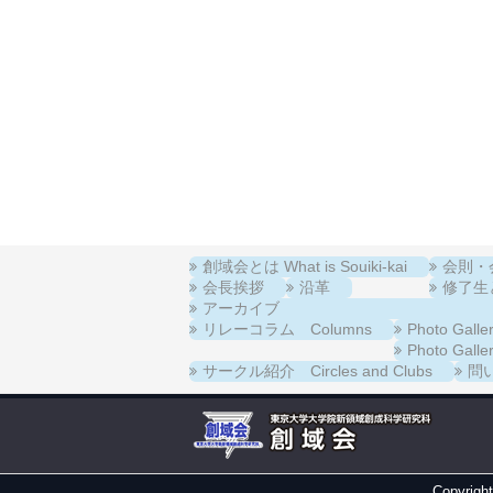
創域会とは What is Souiki-kai
会則・会費
会長挨拶
沿革
修了生と在
アーカイブ
リレーコラム Columns
Photo Ga
Photo Ga
サークル紹介 Circles and Clubs
問い
Copyrigh