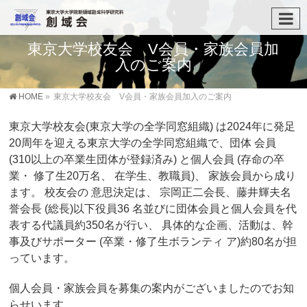
東京大学校友会 V会員・家族会員加
入のご案内
HOME
»
東京大学校友会 V会員・家族会員加入のご案内
東京大学校友会(東京大学の全学同窓組織) は2024年に発足
20周年を迎える東京大学の全学同窓組織で、団体 会員
(310以上の卒業生団体が登録済み) と個人会員 (存命の卒
業・ 修了生20万名、 在学生、教職員)、 家族会員から成り
ます。 校友会の 意思決定は、 宗岡正二会長、藤井輝夫名
誉会長 (総長)以下役員36 名並びに団体会員と個人会員を代
表する代議員約350名が行い、 具体的な企画、活動は、幹
事及びサポーター (卒業・修了生ボランティ ア)約80名が担
っています。
個人会員・家族会員を募集の案内がございましたのでお知
らせいます。