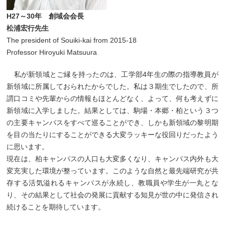
H27～30年 創域会会長
松浦宏行先生
The president of Souiki-kai from 2015-18
Professor Hiroyuki Matsuura
私が新領域とご縁を持ったのは、工学部4年生の際の指導教員が
新領域に所属しておられたからでした。私は３期生でしたので、所
謂口コミや先輩からの情報もほとんどなく、よって、何も考えずに
新領域に入学しました。結果としては、駒場・本郷・柏という３つ
の主要キャンパスをすべて巡ることができ、しかも新領域の黎明期
を目の当たりにすることができる大変ラッキーな役回りだったよう
に思います。
現在は、柏キャンパスの人口も大変多くなり、キャンパス内外も大
変充実した環境が整っています。このような自然と最先端研究が共
存する活気溢れるキャンパスが永続し、教職員や学生が一丸とな
り、その結果として社会の発展に貢献する知見が世の中に発信され
続けることを期待しています。