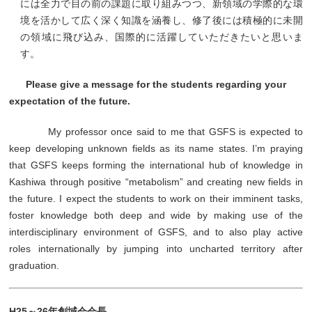
には全力で目の前の課題に取り組みつつ、新領域の学際的な環
境を活かして広く深く知識を涵養し、修了後には積極的に未開
の領域に飛び込み、国際的に活躍していただきたいと思いま
す。
Please give a message for the students regarding your
expectation of the future.
My professor once said to me that GSFS is expected to
keep developing unknown fields as its name states. I’m praying
that GSFS keeps forming the international hub of knowledge in
Kashiwa through positive “metabolism” and creating new fields in
the future. I expect the students to work on their imminent tasks,
foster knowledge both deep and wide by making use of the
interdisciplinary environment of GSFS, and to also play active
roles internationally by jumping into uncharted territory after
graduation.
H25～26年創域会会長