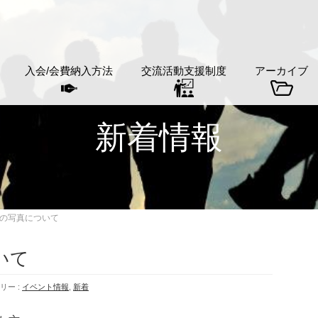
入会/会費納入方法
交流活動支援制度
アーカイブ
新着情報
の写真について
いて
リー :
イベント情報
,
新着