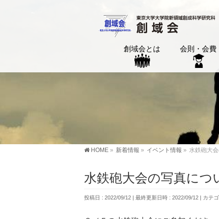
創域会とは
会則・会費
HOME
»
新着情報
»
イベント情報
»
水鉄砲大会
水鉄砲大会の写真につ
投稿日 : 2022/09/12
最終更新日時 : 2022/09/12
カテゴ