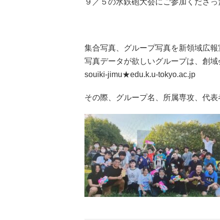
９／５の水鉄砲大会にご参加くださっ
集合写真、グループ写真を新領域広報
写真データが欲しいグループは、創域
souiki-jimu★edu.k.u-tokyo.ac.jp
その際、グループ名、所属専攻、代表