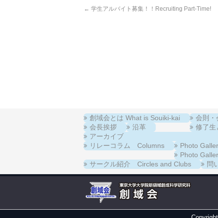
←
学生アルバイト募集！！Recruiting Part-Time!
創域会とは What is Souiki-kai
会則・会費
会長挨拶
沿革
修了生と在
アーカイブ
リレーコラム Columns
Photo Ga
Photo Ga
サークル紹介 Circles and Clubs
問い
Copyrigh