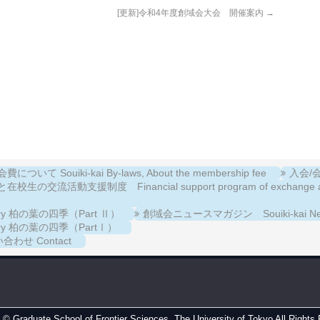
[更新]令和4年度創域会大会 開催案内
→
について Souiki-kai By-laws, About the membership fee
入会/会費
校生の交流活動支援制度 Financial support program of exchange activiti
llery 柏の葉の四季（Part Ⅱ）
創域会ニュースマガジン Souiki-kai New
llery 柏の葉の四季（PartⅠ）
合わせ Contact
t ©
Graduate School of Frontier Sciences, The University of Tokyo
All Rights