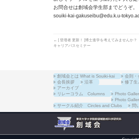
お問合せは創域会学生部までどうぞ。
souiki-kai-gakuseibu@edu.k.u-tokyo.ac
←
[ 登壇者 更新！ ]博士進学を考えてみませんか？
キャリアパスセミナー
創域会とは What is Souiki-kai
会則・会費
会長挨拶
沿革
修了生と在
アーカイブ
リレーコラム Columns
Photo Ga
Photo Ga
サークル紹介 Circles and Clubs
問い