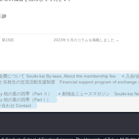
.jp
 第16回
2023年５月のコラムを掲載しました
→
について Souiki-kai By-laws, About the membership fee
入会/会費
校生の交流活動支援制度 Financial support program of exchange activiti
llery 柏の葉の四季（Part Ⅱ）
創域会ニュースマガジン Souiki-kai New
llery 柏の葉の四季（PartⅠ）
合わせ Contact