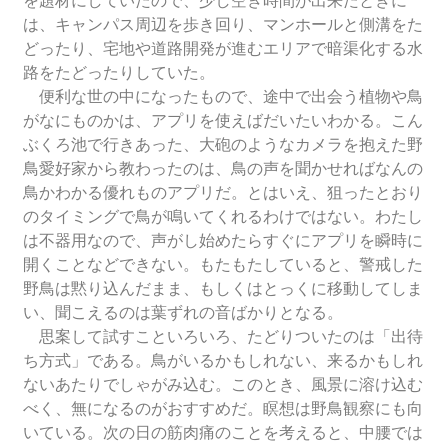
を題材にしていたので、少し空き時間が出来たときに
は、キャンパス周辺を歩き回り、マンホールと側溝をた
どったり、宅地や道路開発が進むエリアで暗渠化する水
路をたどったりしていた。
便利な世の中になったもので、途中で出会う植物や鳥
がなにものかは、アプリを使えばだいたいわかる。こん
ぶくろ池で行きあった、大砲のようなカメラを抱えた野
鳥愛好家から教わったのは、鳥の声を聞かせればなんの
鳥かわかる優れものアプリだ。とはいえ、狙ったとおり
のタイミングで鳥が鳴いてくれるわけではない。わたし
は不器用なので、声がし始めたらすぐにアプリを瞬時に
開くことなどできない。もたもたしていると、警戒した
野鳥は黙り込んだまま、もしくはとっくに移動してしま
い、聞こえるのは葉ずれの音ばかりとなる。
思案して試すこといろいろ、たどりついたのは「出待
ち方式」である。鳥がいるかもしれない、来るかもしれ
ないあたりでしゃがみ込む。このとき、風景に溶け込む
べく、無になるのがおすすめだ。瞑想は野鳥観察にも向
いている。次の日の筋肉痛のことを考えると、中腰では