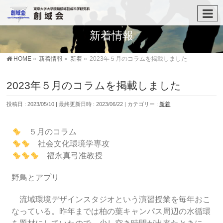
新着情報
HOME
»
新着情報
»
新着
»
2023年５月のコラムを掲載しました
2023年５月のコラムを掲載しました
投稿日 : 2023/05/10
最終更新日時 : 2023/06/22
カテゴリー :
新着
５月のコラム
社会文化環境学専攻
福永真弓准教授
野鳥とアプリ
流域環境デザインスタジオという演習授業を毎年おこ
なっている。昨年までは柏の葉キャンパス周辺の水循環