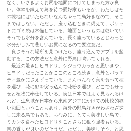
なく、いさぎよくお尻を地面につけてしまった方が良
い。体幹を鍛えて鳥を待つ愛好家もいるが、わたしはそ
の境地にはいたらないなんちゃって鳥好きなので、そこ
まではしない。ただし、座り込むときに備えて、ポケッ
トにゴミ袋は常備している。地面というものは乾いてい
そうでも水分を含んでいる。長く座っているとじわっと
水分がしみて悲しいお尻になるので要注意だ。
良さそうな場所を見つけたら、座り込んでアプリを起
動する。この方法だと意外に野鳥は鳴いてくれる。
最近の驚きはヒヨドリ。シジュウカラかと思いきや、
ヒヨドリだったことがここのところ続き、意外とバラエ
ティ豊かにさえずっている。まんべんなく実を食べて種
を運び、花に顔を突っ込んで花粉を運び、どこでもせっ
せと植物に奉仕している。実は日本ではよく見られるけ
れど、生息域が日本から東南アジアにかけての比較的狭
い範囲ということもあり、海外の野鳥好きがわざわざ探
しに来る鳥でもある。ちなみに、とても美味しい鳥で、
ミカンを食べたヒヨドリをことさらに狙う強者もいる。
肉の香りが良いのだそうだ。ただし、美味しそう、と思