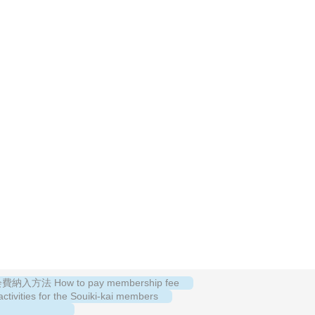
納入方法 How to pay membership fee
es for the Souiki-kai members