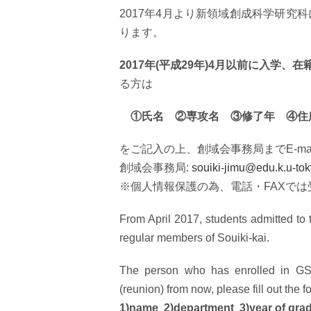
2017年4月より新領域創成科学研
ります。
2017年(平成29年)4月以前に入学、在
る方は
①氏名 ②専攻名 ③修了年 ④住
をご記入の上、創域会事務局までE-ma
創域会事務局:
souiki-jimu@edu.k.u-tok
※個人情報保護の為、電話・FAXで
From April 2017, students admitted to
regular members of Souiki-kai.
The person who has enrolled in GSF
(reunion) from now, please fill out the 
1)name 2)department 3)year of gra