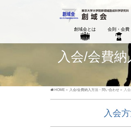
創域会とは
会則・会費
入会/会費納入方法
HOME
»
入会/会費納入方法・問い合わせ
»
入会/
入会方法 