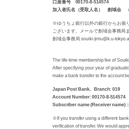
口座番号 00170-8-514574
加入者氏名（受取人名） 創域会 
※ゆうちょ銀行以外の銀行からお振
ございます。メールで創域会事務局
創域会事務局 souiki-jimu@k.u-tokyo.ac
The life-time membership fee of Souiki
After specifying your year of graduat
make a bank transfer to the account b
Japan Post Bank, Branch: 019
Account Number: 00170-8-514574
Subscriber name (Receiver name)
※If you transfer using a different bank
verification of transfer. We would appre