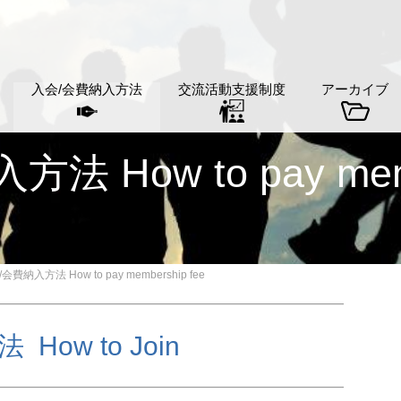
入会/会費納入方法
交流活動支援制度
アーカイブ
 How to pay memb
会費納入方法 How to pay membership fee
How to Join