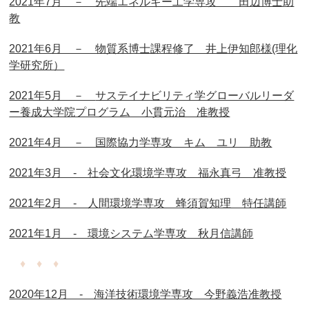
2021年7月 － 先端エネルギー工学専攻 田辺博士助
教
2021年6月 － 物質系博士課程修了 井上伊知郎様(理化
学研究所）
2021年5月 －
サステイナビリティ学グローバルリーダ
ー養成大学院プログラム 小貫元治 准教授
2021年4月 － 国際協力学専攻 キム ユリ 助教
2021年3月 - 社会文化環境学専攻 福永真弓 准教授
2021年2月 - 人間環境学専攻 蜂須賀知理 特任講師
2021年1月 - 環境システム学専攻 秋月信講師
♦ ♦ ♦
2020年12月 - 海洋技術環境学専攻 今野義浩准教授