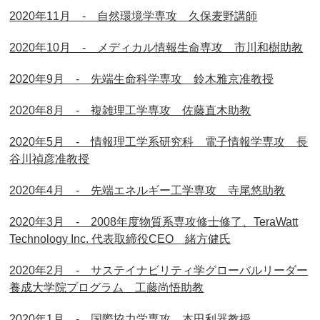
2020年11月 - 自然環境学専攻 久保麦野講師
2020年10月 - メディカル情報生命専攻 市川和樹助教
2020年9月 - 先端生命科学専攻 鈴木雅京准教授
2020年8月 - 複雑理工学専攻 佐藤直木助教
2020年5月 - 情報理工学系研究科 電子情報学専攻 長
谷川禎彦准教授
2020年4月 - 先端エネルギー工学専攻 寺尾悠助教
2020年3月 - 2008年度物質系専攻修士修了、TeraWatt
Technology Inc. 代表取締役CEO 緒方健氏
2020年2月 - サステイナビリティ学グローバルリーダー
養成大学院プログラム 工藤尚悟助教
2020年1月 - 国際協力学専攻 本田利器教授