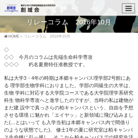
リレーコラム 2016年10月
HOME
»
リレーコラム 2016年10月
◇
◇◇ 今月のコラムは先端生命科学専攻
◇◇◇ 朽名夏麿特任准教授です。
私は大学3・4年の時期は本郷キャンパス理学部2号館にあ
る 理学部生物学科におりました。学部の同級生の大半は、
生物 学科に対応する大学院コースである大学院理学系研究
科生 物科学専攻へと進学したのですが、当時の私は建物が
まだ建 設中で真っさらの柏キャンパスという、自由を予想
させる環境 に魅かれ「エイヤッ」と新領域に飛び込みまし
た(…とはいって も入学当初は本郷キャンパス内で間借り
のような状態でした)。 修士1年の夏に研究室は柏キャンパ
ス生命棟に引っ越し、そ こから柏キャンパスでの研究生活