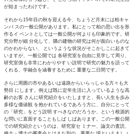
が始まったわけです。
それから15年目の秋を迎える今、ちょうど月末には柏キャ
ンパ スの一般公開があります。私にとって柏の思い出を形
作るイ ベントとしては一般公開が何よりも印象的です。研
究分野が細 分化して、隣の建物の研究は何が面白いものな
のかわからない、 というような状況がそこかしこに起きて
いますが、一般公開では 各研究室を自由に見学して周り、
研究室側も非常にわかりやす い説明で研究の魅力を語って
くれる、学融合を涵養するために 重要な二日間です。
さらに周囲の市やあるいは遠路からいらっしゃる方々も大
勢目 にします。例えば既に定年生活に入っているような高
齢のお客 さんに研究紹介をいたしますと、長い人生を歩み
多様な価値観 を抱かれているであろう方に、自分にとって
の「研究」をどう説明 すべきなのだろうか、という根源的
な問いに直面することもしば しばあります。この一般公開
での研究紹介というのは、研究室セ ミナー、論文の査読、
修士・博士の審査会とはまた別の、重要な 場といえましょ