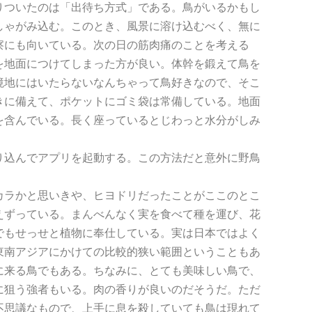
ついたのは「出待ち方式」である。鳥がいるかもし
しゃがみ込む。このとき、風景に溶け込むべく、無に
察にも向いている。次の日の筋肉痛のことを考える
を地面につけてしまった方が良い。体幹を鍛えて鳥を
境地にはいたらないなんちゃって鳥好きなので、そこ
きに備えて、ポケットにゴミ袋は常備している。地面
を含んでいる。長く座っているとじわっと水分がしみ
込んでアプリを起動する。この方法だと意外に野鳥
ラかと思いきや、ヒヨドリだったことがここのとこ
えずっている。まんべんなく実を食べて種を運び、花
でもせっせと植物に奉仕している。実は日本ではよく
東南アジアにかけての比較的狭い範囲ということもあ
に来る鳥でもある。ちなみに、とても美味しい鳥で、
に狙う強者もいる。肉の香りが良いのだそうだ。ただ
不思議なもので、上手に息を殺していても鳥は現れて