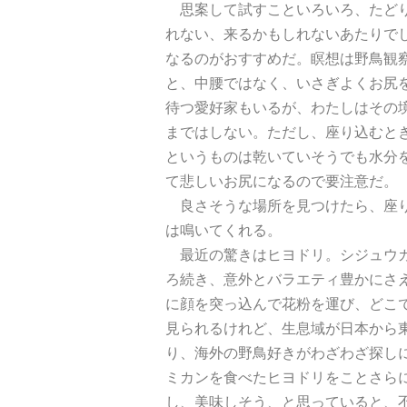
思案して試すこといろいろ、たどり
れない、来るかもしれないあたりで
なるのがおすすめだ。瞑想は野鳥観
と、中腰ではなく、いさぎよくお尻
待つ愛好家もいるが、わたしはその
まではしない。ただし、座り込むと
というものは乾いていそうでも水分
て悲しいお尻になるので要注意だ。
良さそうな場所を見つけたら、座り
は鳴いてくれる。
最近の驚きはヒヨドリ。シジュウカ
ろ続き、意外とバラエティ豊かにさ
に顔を突っ込んで花粉を運び、どこ
見られるけれど、生息域が日本から
り、海外の野鳥好きがわざわざ探し
ミカンを食べたヒヨドリをことさら
し、美味しそう、と思っていると、