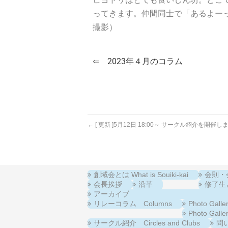
ってきます。仲間同士で「あるよー
撮影）
⇐
2023年４月のコラム
←
[ 更新 ]5月12日 18:00～ サークル紹介を開催し
創域会とは What is Souiki-kai
会則・会費
会長挨拶
沿革
修了生と在
アーカイブ
リレーコラム Columns
Photo Ga
Photo Ga
サークル紹介 Circles and Clubs
問い