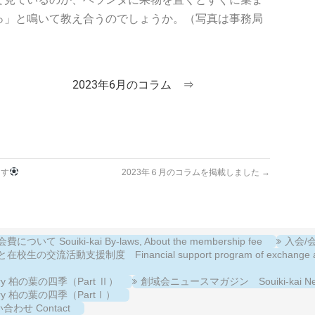
っ」と鳴いて教え合うのでしょうか。（写真は事務局
2023年6月のコラム ⇒
ます
2023年６月のコラムを掲載しました
→
について Souiki-kai By-laws, About the membership fee
入会/会費
校生の交流活動支援制度 Financial support program of exchange activiti
llery 柏の葉の四季（Part Ⅱ）
創域会ニュースマガジン Souiki-kai New
llery 柏の葉の四季（PartⅠ）
合わせ Contact