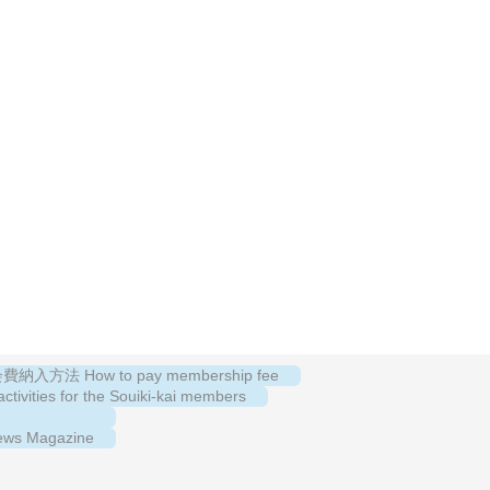
納入方法 How to pay membership fee
es for the Souiki-kai members
s Magazine