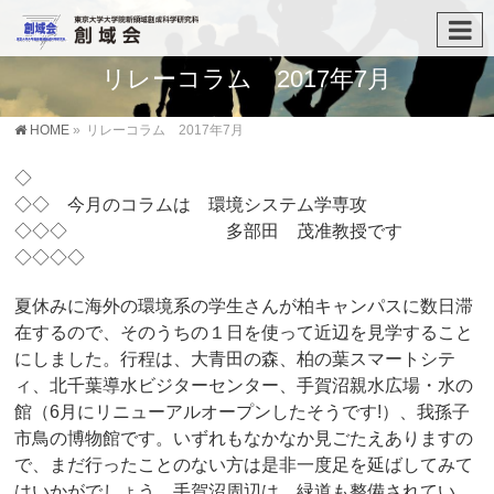
リレーコラム 2017年7月
HOME
»
リレーコラム 2017年7月
◇
◇◇ 今月のコラムは 環境システム学専攻
◇◇◇ 多部田 茂准教授です
◇◇◇◇
夏休みに海外の環境系の学生さんが柏キャンパスに数日滞
在するので、そのうちの１日を使って近辺を見学すること
にしました。行程は、大青田の森、柏の葉スマートシテ
ィ、北千葉導水ビジターセンター、手賀沼親水広場・水の
館（6月にリニューアルオープンしたそうです!）、我孫子
市鳥の博物館です。いずれもなかなか見ごたえありますの
で、まだ行ったことのない方は是非一度足を延ばしてみて
はいかがでしょう。手賀沼周辺は、緑道も整備されてい