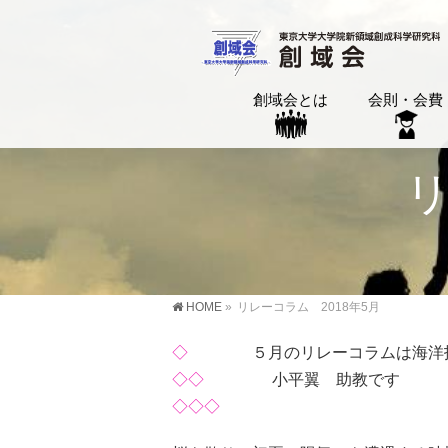
創域会とは
会則・会費
リ
HOME
»
リレーコラム 2018年5月
◇
５月のリレーコラムは海洋技
◇◇
小平翼 助教です
◇◇◇