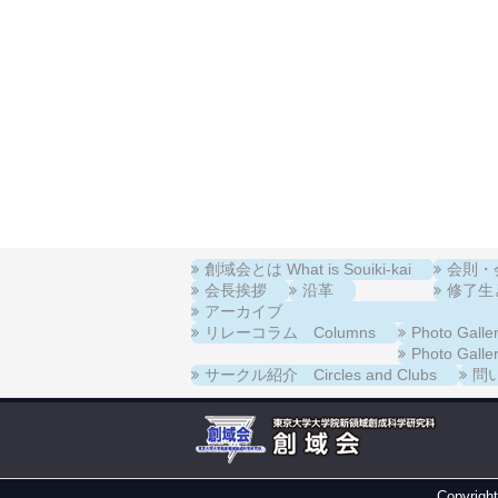
創域会とは What is Souiki-kai
会則・会費
会長挨拶
沿革
修了生と在
アーカイブ
リレーコラム Columns
Photo Ga
Photo Ga
サークル紹介 Circles and Clubs
問い
Copyrigh