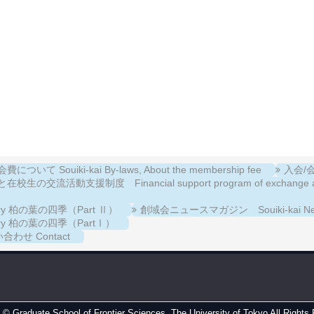
について Souiki-kai By-laws, About the membership fee
入会/会費
校生の交流活動支援制度 Financial support program of exchange activiti
llery 柏の葉の四季（Part Ⅱ）
創域会ニュースマガジン Souiki-kai New
llery 柏の葉の四季（PartⅠ）
合わせ Contact
t ©
Graduate School of Frontier Sciences, The University of Tokyo
All Rights