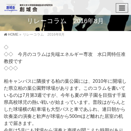
リレーコラム 2016年8月
HOME
»
リレーコラム 2016年8月
◇
◇◇ 今月のコラムは先端エネルギー専攻 水口周特任准
教授です
◇◇◇
柏キャンパスに隣接する柏の葉公園には、2010年に開場し
た県立柏の葉公園野球場があります。このコラムを書いて
いるのは7月第3週ですが、今年も夏の甲子園を目指す千葉
県高校球児の熱い戦いが始まっています。普段はがらんと
した球場横の駐車場も大型バスと車であふれ、連日朝から
吹奏楽の演奏と歓声が球場から500mほど離れた居室の机
まで届きます。
今年は5月にも球場から演奏と声援が聞こえた時期があり