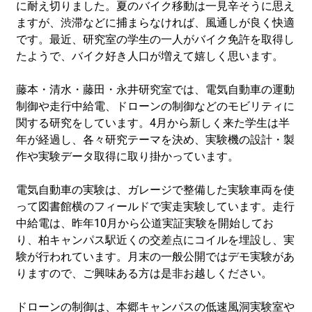
に耐え切りました。
夏のバイク移動は一見辛そうに思え
ますが、
渋滞などに捕まらなければ、風通しが良く快適
です。最近、
研究室の学生の一人がバイク免許を取得し
たようで、
バイク好き人口が増えて嬉しく思います。
藤本・清水・藤田・永井研究室では、
電気自動車の運動
制御や走行中給電、
ドローンの制御などのモビリティに
関する研究をしています。
4月から新しく来た学生は半
年が経過し、各々研究テーマを決め、
実験機の設計・製
作や実験データ取得に取り掛かっています。
電気自動車の実験は、
ガレージで整備した実験車両を使
って図書館横のフィールドで実走
実験しています。走行
中給電は、
昨年10月から公道実証実験を開始してお
り、
柏キャンパス駅近くの交差点にコイルを埋設し、
実
験が行われています。
月末の一般公開ではデモ実験があ
りますので、
ご興味ある方は是非お越しください。
ドローンの制御は、
本郷キャンパスの低速風洞実験室や