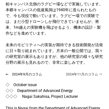
柏キャンパス北側のラグビー場
などで実施しています。
本郷キャンパスの低速風洞は1940年に造られたもの
で、
今も現役で動いています。ラグビー場での実験で
は、
まだ小型ドローンしか飛行できていませんが、将
来、
1m越えの実験機を飛ばせるよう、機体の設計・
製
作などを進めています。
未来のモビリティへの実装が期待できる技術開発が活発
に日々取り
組まれています。月末の一般公開では、
我々
の研究室の展示もありますが、
他の研究室の様々な研究
分野の展示も見れるので、
非常に楽しみです。
⇐ 2024年9月のコラム
2024年11月のコラム ⇒
◇ October issue
◇◇ Department of Advanced Energy
◇◇◇ Nagai Sakahisa, Project Lecturer
This is Nagai from the Department of Advanced Energy.