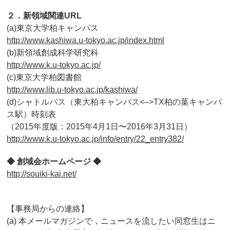
２．新領域関連URL
(a)東京大学柏キャンパス
http://www.kashiwa.u-tokyo.ac.jp/index.html
(b)新領域創成科学研究科
http://www.k.u-tokyo.ac.jp/
(c)東京大学柏図書館
http://www.lib.u-tokyo.ac.jp/kashiwa/
(d)シャトルバス（東大柏キャンパス<–>TX柏の葉キャンパ
ス駅）時刻表
（2015年度版：2015年4月1日〜2016年3月31日）
http://www.k.u-tokyo.ac.jp/info/entry/22_entry382/
◆ 創域会ホームページ ◆
http://souiki-kai.net/
【事務局からの連絡】
(a) 本メールマガジンで，ニュースを流したい同窓生はニ