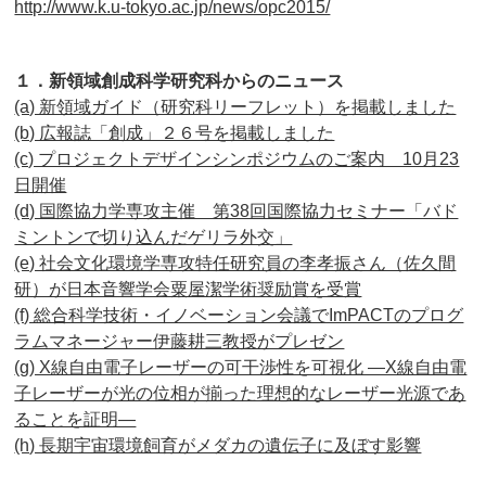
http://www.k.u-tokyo.ac.jp/news/opc2015/
１．新領域創成科学研究科からのニュース
(a) 新領域ガイド（研究科リーフレット）を掲載しました
(b) 広報誌「創成」２６号を掲載しました
(c) プロジェクトデザインシンポジウムのご案内 10月23
日開催
(d) 国際協力学専攻主催 第38回国際協力セミナー「バド
ミントンで切り込んだゲリラ外交」
(e) 社会文化環境学専攻特任研究員の李孝振さん（佐久間
研）が日本音響学会粟屋潔学術奨励賞を受賞
(f) 総合科学技術・イノベーション会議でImPACTのプログ
ラムマネージャー伊藤耕三教授がプレゼン
(g) X線自由電子レーザーの可干渉性を可視化 ―X線自由電
子レーザーが光の位相が揃った理想的なレーザー光源であ
ることを証明―
(h) 長期宇宙環境飼育がメダカの遺伝子に及ぼす影響