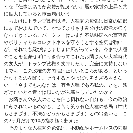
うな「仕事はあるが家賃が払えない」層が家賃の上昇と共
に拡大していると市当局はいう。
おまけにトランプ政権以降、人種間の緊張は日常の細部
にまでおよんでいて、かつてよりもすみ分けの感覚が強く
なってきている。バークレーはいまだ不法移民への寛容度
やポリティカルコレクトネスを守ろうとする空気は強い
が、それでも綻びはじょじょに広がっている。今まで人種
のことを意識せずに付き合ってこれたお隣さんや大学時代
の友人が、トランプ政権を支持したり、完全に支持しない
までも「この政権の方向性は正しいところがある」といっ
たりするのを聞く。そうするとやっぱり考えざるをえな
い。「今までもあなたは、有色人種である私のことを、遠
ざけたいと本音では思いながら暮らしていたのか？」
お隣さんや友人のことを信じ切れない自分も、今の政治
に毒されているのかも、と苦く笑う有色人種の移民（世代
もさまざま、不法かどうかもさまざま）との出会いも、こ
の2ヶ月だけで10の指を軽く超えた。
そのような人種間の緊張は、不動産やホームレスの問題