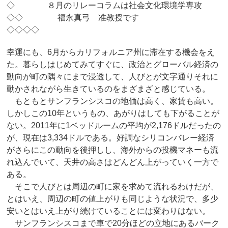
◇ ８月のリレーコラムは社会文化環境学専攻
◇◇ 福永真弓 准教授です
◇◇◇◇
幸運にも、6月からカリフォルニア州に滞在する機会をえ
た。暮らしはじめてみてすぐに、政治とグローバル経済の
動向が町の隅々にまで浸透して、人びとが文字通りそれに
動かされながら生きているのをまざまざと感じている。
もともとサンフランシスコの地価は高く、家賃も高い。
しかしこの10年というもの、あがりはしても下がることが
ない。2011年に1ベッドルームの平均が2,176ドルだったの
が、現在は3,334ドルである。好調なシリコンバレー経済
がさらにこの動向を後押しし、海外からの投機マネーも流
れ込んでいて、天井の高さはどんどん上がっていく一方で
ある。
そこで人びとは周辺の町に家を求めて流れるわけだが、
とはいえ、周辺の町の値上がりも同じような状況で、多少
安いとはいえ上がり続けていることには変わりはない。
サンフランシスコまで車で20分ほどの立地にあるバーク