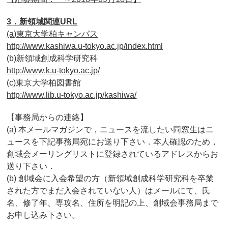
3．新領域関連URL
(a)東京大学柏キャンパス
http://www.kashiwa.u-tokyo.ac.jp/index.html
(b)新領域創成科学研究科
http://www.k.u-tokyo.ac.jp/
(c)東京大学柏図書館
http://www.lib.u-tokyo.ac.jp/kashiwa/
【事務局からの連絡】
(a) 本メールマガジンで，ニュースを流したい同窓生はニ
ュースを下記事務局宛にお送り下さい．本人確認のため，
創域会メーリングリストに登録されているアドレスからお
送り下さい．
(b) 創域会に入会希望の方（新領域創成科学研究科を卒業
された方でまだ入会されていない人）はメールにて、氏
名、修了年、専攻名、住所を明記の上、創域会事務局まで
お申し込み下さい。