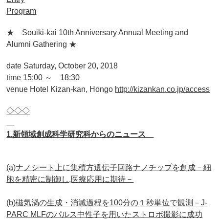
Program
★ Souiki-kai 10th Anniversary Annual Meeting and
Alumni Gathering ★
date Saturday, October 20, 2018
time 15:00 ～ 18:30
venue Hotel Kizan-kan, Hongo
http://kizankan.co.jp/access
◇◇◇
1.新領域創成科学研究科からのニュース
(a)ナノシート上に集積方遺伝子回路ナノチップを創成－細
胞を精密に制御し,医療応用に期待－
(b)磁気渦の生成・消滅過程を100分の１秒単位で観測－J-
PARC MLFのパルス中性子を用いたストロボ撮影に成功