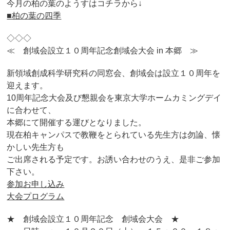
今月の柏の葉のようすはコチラから↓
■柏の葉の四季
◇◇◇
≪ 創域会設立１０周年記念創域会大会 in 本郷 ≫
新領域創成科学研究科の同窓会、創域会は設立１０周年を
迎えます。
10周年記念大会及び懇親会を東京大学ホームカミングデイ
に合わせて、
本郷にて開催する運びとなりました。
現在柏キャンパスで教鞭をとられている先生方は勿論、懐
かしい先生方も
ご出席される予定です。お誘い合わせのうえ、是非ご参加
下さい。
参加お申し込み
大会プログラム
★ 創域会設立１０周年記念 創域会大会 ★