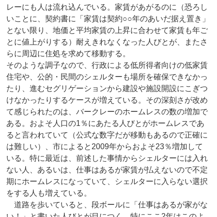
レーにも人は流れ込んでいる。家賃があがるのに（恐ろし
いことに、契約書に「家賃は契約○○年のあいだ据え置き」
とない限り、地価と平均家賃の上昇に合わせて家賃も年ご
とに値上がりする）耐えきれなくなった人びとが、またさ
らに周辺に住処を求めて移動する。
そのような調子なので、行政による低所得者向けの低家賃
住宅や、公的・民間のシェルターも場所を確保できなかっ
たり、進むセグリゲーションから建設や施設開設にこぎつ
けなかったりするケースが増えている。その深刻さが改め
て感じられたのは、バークレーのホームレスの数の増加で
ある。およそ人口の1％にあたる人びとがホームレスであ
ると言われていて（公式な数字だが移動もあるので正確に
は難しい）、市によると2009年からおよそ23％増加して
いる。特に最近は、前述した事情からシェルターには入れ
ない人、あるいは、仕事はあるが家賃が払えないので不定
期にホームレスになっていて、シェルターに入らない選択
をする人も増えている。
道路を歩いていると、段ボールに「仕事はあるが家がな
い！」と書いた人びとが目につく。特にここ2年はこのよ