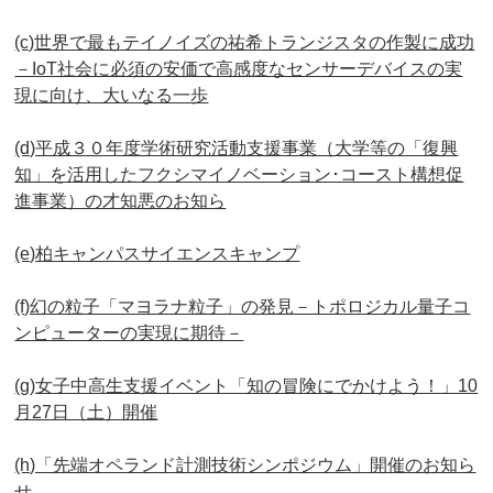
(c)世界で最もテイノイズの祐希トランジスタの作製に成功
－IoT社会に必須の安価で高感度なセンサーデバイスの実
現に向け、大いなる一歩
(d)平成３０年度学術研究活動支援事業（大学等の「復興
知」を活用したフクシマイノベーション･コースト構想促
進事業）の才知悪のお知ら
(e)柏キャンパスサイエンスキャンプ
(f)幻の粒子「マヨラナ粒子」の発見－トポロジカル量子コ
ンピューターの実現に期待－
(g)女子中高生支援イベント「知の冒険にでかけよう！」10
月27日（土）開催
(h)「先端オペランド計測技術シンポジウム」開催のお知ら
せ