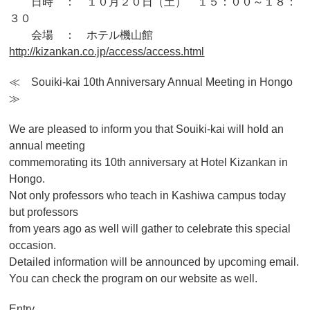
日時 ： １０月２０日（土） １５：００～１８：
３０
会場 ： ホテル機山館
http://kizankan.co.jp/access/access.html
≪ Souiki-kai 10th Anniversary Annual Meeting in Hongo
≫
We are pleased to inform you that Souiki-kai will hold an
annual meeting
commemorating its 10th anniversary at Hotel Kizankan in
Hongo.
Not only professors who teach in Kashiwa campus today
but professors
from years ago as well will gather to celebrate this special
occasion.
Detailed information will be announced by upcoming email.
You can check the program on our website as well.
Entry