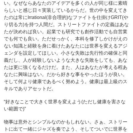
い。なぜならあなたのアイデアを多くの人が同じ様に素晴
らしいと感じ日々実装しているからだ。世の中を変えてき
たのは常にIrrational(非合理的)なファイトを仕掛けGRIT(や
り切る力)を持つ人間だ。ストリートファイトの定義はあな
たが決めれば良い。起業でも研究でも創作活動でも自営業
でも何でも良い。ただせっかく、本科を修了しかけがえの
ない知識と経験を身に着けたあなたには世界を変えるアジ
ェンダを設定してほしい。小さな失敗は先行性の確保と同
義だし、人が経験しないような大きな失敗をしても、あな
たは更に強くなるだけだ。また、人はあなたが考える程あ
なたに興味はない。だから好きな事をやったほうが良い。
そして何より健康であるべく努めよう。健康は最上級のス
キルでありアセットだ。
“好きなことで大きく世界を変えよう(ただし健康を害さな
い範囲で)”
物事は意外とシンプルなのかもしれない。さぁ、ストリー
トに出て一緒にジャズを奏でよう、そしてついでに世界を