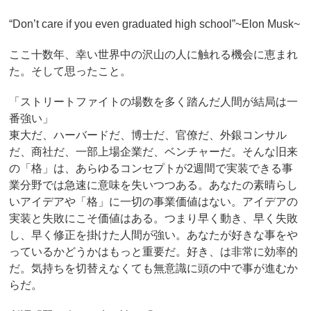
“Don’t care if you even graduated high school”~Elon Musk~
ここ十数年、幸い世界中の沢山の人に触れる機会に恵まれ
た。そして思ったこと。
「ストリートファイトの場数を多く踏んだ人間が結局は一
番強い」
東大だ、ハーバードだ、博士だ、官僚だ、外銀コンサル
だ、商社だ、一部上場企業だ、ベンチャーだ。そんな旧来
の「格」は、あらゆるコンセプトが2週間で実装できる事
業分野では急速に意味を失いつつある。あなたの素晴らし
いアイデアや「格」に一切の事業価値はない。アイデアの
実装と失敗にこそ価値はある。つまり早く動き、早く失敗
し、早く修正を掛けた人間が強い。あなたが好きな事をや
っているかどうかはもっと重要だ。好き、は非常に効率的
だ。気持ちを切替えなくても無意識に頭の中で事が進むか
らだ。