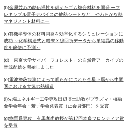
(b)
金属並みの熱伝導性を備えたゴム複合材料を開発 ーフ
レキシブル電子デバイスの放熱シートなど、やわらかな熱
マネジメント材料にー
(c)
有機半導体の材料開発を効率化するシミュレーションに
成功 ～化学構造式と粉末Ｘ線回折データから単結晶の移動
度を簡便に予測～
(d)
「東京大学サイバーフォレスト」の自然音アーカイブの
音源配信を開始しました
(e)
電波掩蔽観測によって明らかにされた金星下層から中間
圏における大気の熱構造
(f)
先端エネルギー工学専攻田辺博士助教がプラズマ・核融
合学会年会・若手学会発表賞（正会員部門）を受賞
(g)
物質系専攻 有馬孝尚教授が第17回本多フロンティア賞
を受賞