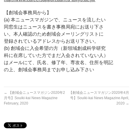
【創域会事務局から】
(a) 本ニュースマガジンで、ニュースを流したい
同窓生はニュースを書き事務局宛にお送り下さ
い。本人確認のため創域会メーリングリストに
登録されているアドレスからお送り下さい。
(b) 創域会に入会希望の方（新領域創成科学研究
科に在席していた方でまだ入会されていない人）
はメールにて、氏名、修了年、専攻名、住所を明記
の上、創域会事務局までお申し込み下さい
←
【創域会ニュースマガジン2020年2
【創域会ニュースマガジン2020年4月
月号】Souiki-kai News Magazine
号】Souiki-kai News Magazine April,
February, 2020
2020
→