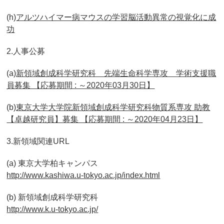
(h)
アルツハイマー病マウスの学習脳活動異常の視覚化に成
功
2.人事公募
(a)
新領域創成科学研究科 先端生命科学専攻 学術支援職
員募集 【応募期間 : ～2020年03月30日】
(b)
東京大学大学院新領域創成科学研究科物質系専攻 助教
【卓越研究員】募集 【応募期間 : ～2020年04月23日】
3.新領域関連URL
(a) 東京大学柏キャンパス
http://www.kashiwa.u-tokyo.ac.jp/index.html
(b) 新領域創成科学研究科
http://www.k.u-tokyo.ac.jp/