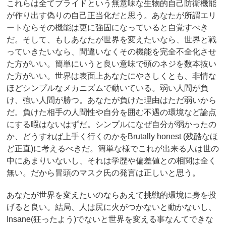
これらは全てプライドという無意味な生物的自己防衛機能
が作り出す偽りの自己正当化だと思う。あなたが所謂エリ
ートならその機能は更に強固になっていると自覚すべき
だ。そして、もしあなたが世界を変えたいなら、世界と戦
っていきたいなら、間違いなくその機能を完全不全化させ
た方がいい。簡単にいうと良い意味で頭のネジを数本抜い
た方がいい。世界は表面上あなたにやさしくとも、非情な
ほどシンプルなメカニズムで動いている。弱い人間が負
け、強い人間が勝つ。あなたが負けた理由はただ弱いから
だ。負けた相手の人間性や自分を囲む不遇の環境など論点
にする暇はないはずだ。シンプルになぜ自分が弱かったの
か、どうすれば上手く行くのかをBrutally honest (残酷なほ
ど正直)に考えるべきだ。簡単な様でこれが出来る人は世の
中にあまりいないし、それは学歴や偏差値との相関は全く
無い。だから冒頭のマスク氏の発言は正しいと思う。
あなたが世界を変えたいのならあえて挑戦的環境に身を投
げると良い。結局、人は尻に火がつかないと動かないし、
Insane(狂ったよう)でないと世界を変える事なんてできな