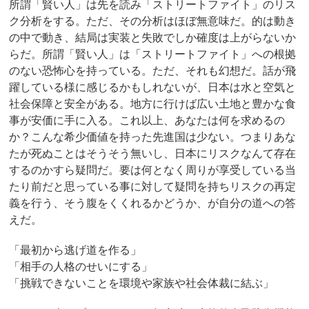
所謂「賢い人」は先を読み「ストリートファイト」のリス
ク分析をする。ただ、その分析はほぼ無意味だ。的は動き
の中で動き、結局は実装と失敗でしか確度は上がらないか
らだ。所謂「賢い人」は「ストリートファイト」への根拠
のない恐怖心を持っている。ただ、それも幻想だ。話が飛
躍している様に感じるかもしれないが、日本は水と空気と
社会保障と安全がある。地方に行けば広い土地と豊かな食
事が安価に手に入る。これ以上、あなたは何を求めるの
か？こんな希少価値を持った先進国は少ない。つまりあな
たが死ぬことはそうそう無いし、日本にリスクなんて存在
するのかすら疑問だ。要は何となく周りが享受している当
たり前だと思っている事に対して疑問を持ちリスクの再定
義を行う、そう腹をくくれるかどうか、が自分の道への答
えだ。
「最初から逃げ道を作る」
「相手の人格のせいにする」
「挑戦できないことを環境や家族や社会体裁に結ぶ」