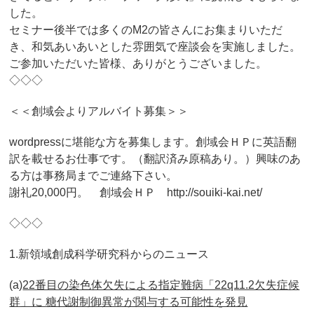
した。
セミナー後半では多くのM2の皆さんにお集まりいただ
き、和気あいあいとした雰囲気で座談会を実施しました。
ご参加いただいた皆様、ありがとうございました。
◇◇◇
＜＜創域会よりアルバイト募集＞＞
wordpressに堪能な方を募集します。創域会ＨＰに英語翻
訳を載せるお仕事です。（翻訳済み原稿あり。）興味のあ
る方は事務局までご連絡下さい。
謝礼20,000円。 創域会ＨＰ http://souiki-kai.net/
◇◇◇
1.新領域創成科学研究科からのニュース
(a)
22番目の染色体欠失による指定難病「22q11.2欠失症候
群」に 糖代謝制御異常が関与する可能性を発見