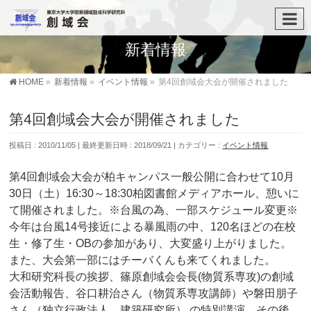
新着情報
HOME
»
新着情報
»
イベント情報
»
第4回創域会大会が開催されました
第4回創域会大会が開催されました
投稿日 : 2010/11/05
最終更新日時 : 2018/09/21
カテゴリー :
イベント情報
第4回創域会大会が柏キャンパス一般公開に合わせて10月
30日（土）16:30～18:30柏図書館メディアホール、憩いに
て開催されました。※台風の為、一部スケジュール変更※
今年は台風14号接近による暴風雨の中、120名ほどの在校
生・修了生・OBの参加があり、大変盛り上がりました。
また、大会第一部にはチーバくんも来てくれました。
大和研究科長の挨拶、篠原創域会会長(物質系専攻)の創域
会活動報告、谷口耕治さん（物質系専攻講師）や磐田朋子
さん（独立行政法人 建築研究所） の特別講演、その後、