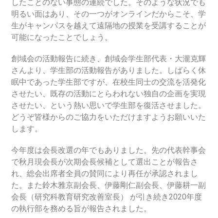
したことのない事態の連続でした。そのような状況でも
明るい面はあり、その一つがオンラインだからこそ、学
生がキャンパスを越えて遠隔地の授業を受講することが
可能になったことでしょう。
創域会の活動報告に続き、創域会学生部代表・大瀧克輝
さんより、学生部の活動報告がありました。しばらく休
眠中であった学生部ですが、在校生同士の交流を活発化
させたい、既存の活動にとらわれない独自の企画を実現
させたい、という熱い思いで学生部を復活させました。
どうぞ皆様からのご協力をいただけますようお願いいた
します。
今年度は会長改選の年でもありました。先の代表幹事会
で秋月現会長が次期会長候補として選出ことが報告さ
れ、総会出席者全員の賛同により再任が承認されまし
た。また鈴木雅京副会長、伊藤剛仁副会長、伊藤耕一副
会長（研究科教育研究改善室長） が引き続き2020年度
の執行部を務める旨が報告されました。