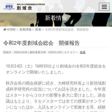
新着情報
HOME
»
新着情報
»
新着
»
令和2年度創域会総会 開催報告
令和2年度創域会総会 開催報告
投稿日 : 2020/10/26
最終更新日時 : 2020/11/05
カテゴリー :
新着
10月24日（土）16時30分より創域会の令和2年度総会を
オンラインで開催いたしました。
秋月会長の開会挨拶に続き、大崎研究科長より新領域創
成科学研究科の近況についてお話を頂きました。今年度
はスタートからコロナの影響を多大に受けました。諸会
議はもとより、Ｓセメスターでは全ての授業がオンライ
ンになったほか、入試もオンラインで実施する等、経験