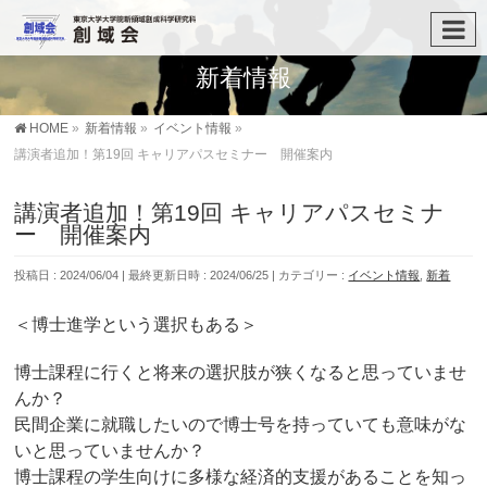
新着情報
HOME
»
新着情報
»
イベント情報
»
講演者追加！第19回 キャリアパスセミナー 開催案内
講演者追加！第19回 キャリアパスセミナ
ー 開催案内
投稿日 : 2024/06/04
最終更新日時 : 2024/06/25
カテゴリー :
イベント情報
,
新着
＜博士進学という選択もある＞
博士課程に行くと将来の選択肢が狭くなると思っていませ
んか？
民間企業に就職したいので博士号を持っていても意味がな
いと思っていませんか？
博士課程の学生向けに多様な経済的支援があることを知っ