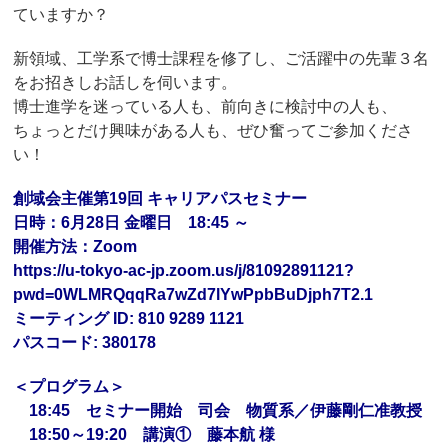
ていますか？
新領域、工学系で博士課程を修了し、ご活躍中の先輩３名
をお招きしお話しを伺います。
博士進学を迷っている人も、前向きに検討中の人も、
ちょっとだけ興味がある人も、ぜひ奮ってご参加くださ
い！
創域会主催第19回 キャリアパスセミナー
日時：6月28日 金曜日 18:45 ～
開催方法：Zoom
https://u-tokyo-ac-jp.zoom.us/j/81092891121?
pwd=0WLMRQqqRa7wZd7lYwPpbBuDjph7T2.1
ミーティング ID: 810 9289 1121
パスコード: 380178
＜プログラム＞
18:45 セミナー開始 司会 物質系／伊藤剛仁准教授
18:50～19:20 講演① 藤本航 様