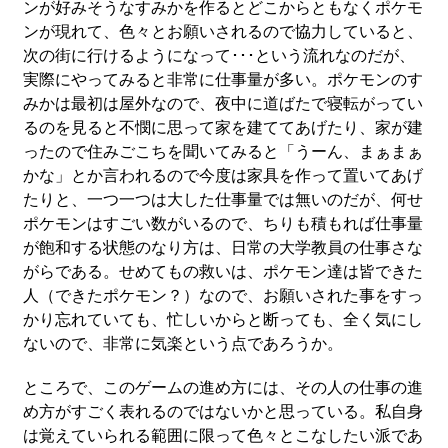
ンが好みそうなすみかを作るとどこからともなくポケモ
ンが現れて、色々とお願いされるので協力していると、
次の街に行けるようになって･･･という流れなのだが、
実際にやってみると非常に仕事量が多い。ポケモンのす
みかは最初は屋外なので、夜中に道ばたで寝転がってい
るのを見ると不憫に思って家を建ててあげたり、家が建
ったので住みごこちを聞いてみると「うーん、まぁまぁ
かな」とか言われるので今度は家具を作って置いてあげ
たりと、一つ一つは大した仕事量では無いのだが、何せ
ポケモンはすごい数がいるので、ちりも積もれば仕事量
が飽和する状態のなり方は、日常の大学教員の仕事さな
がらである。せめてもの救いは、ポケモン達は皆できた
人（できたポケモン？）なので、お願いされた事をすっ
かり忘れていても、忙しいからと断っても、全く気にし
ないので、非常に気楽という点であろうか。
ところで、このゲームの進め方には、その人の仕事の進
め方がすごく表れるのではないかと思っている。私自身
は覚えていられる範囲に限って色々とこなしたい派であ