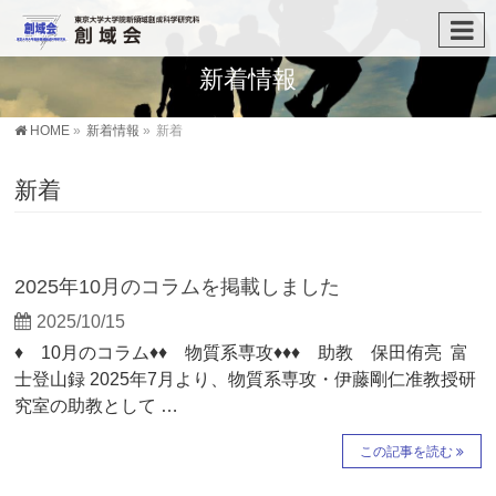
新着情報
HOME
»
新着情報
»
新着
新着
2025年10月のコラムを掲載しました
2025/10/15
♦ 10月のコラム♦♦ 物質系専攻♦♦♦ 助教 保田侑亮 富
士登山録 2025年7月より、物質系専攻・伊藤剛仁准教授研
究室の助教として …
この記事を読む