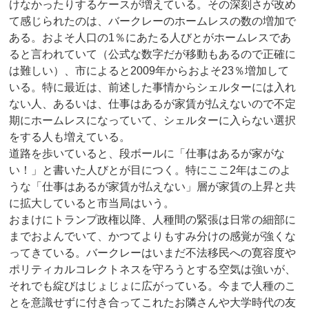
けなかったりするケースが増えている。その深刻さが改め
て感じられたのは、バークレーのホームレスの数の増加で
ある。およそ人口の1％にあたる人びとがホームレスであ
ると言われていて（公式な数字だが移動もあるので正確に
は難しい）、市によると2009年からおよそ23％増加して
いる。特に最近は、前述した事情からシェルターには入れ
ない人、あるいは、仕事はあるが家賃が払えないので不定
期にホームレスになっていて、シェルターに入らない選択
をする人も増えている。
道路を歩いていると、段ボールに「仕事はあるが家がな
い！」と書いた人びとが目につく。特にここ2年はこのよ
うな「仕事はあるが家賃が払えない」層が家賃の上昇と共
に拡大していると市当局はいう。
おまけにトランプ政権以降、人種間の緊張は日常の細部に
までおよんでいて、かつてよりもすみ分けの感覚が強くな
ってきている。バークレーはいまだ不法移民への寛容度や
ポリティカルコレクトネスを守ろうとする空気は強いが、
それでも綻びはじょじょに広がっている。今まで人種のこ
とを意識せずに付き合ってこれたお隣さんや大学時代の友