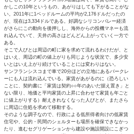
かしこの10年というもの、あがりはしても下がることがな
い。2011年に1ベッドルームの平均が2,176ドルだったの
が、現在は3,334ドルである。好調なシリコンバレー経済
がさらにこの動向を後押しし、海外からの投機マネーも流
れ込んでいて、天井の高さはどんどん上がっていく一方で
ある。
そこで人びとは周辺の町に家を求めて流れるわけだが、と
はいえ、周辺の町の値上がりも同じような状況で、多少安
いとはいえ上がり続けていることには変わりはない。
サンフランシスコまで車で20分ほどの立地にあるバークレ
ーにも人は流れ込んでいる。家賃があがるのに（恐ろしい
ことに、契約書に「家賃は契約○○年のあいだ据え置き」と
ない限り、地価と平均家賃の上昇に合わせて家賃も年ごと
に値上がりする）耐えきれなくなった人びとが、またさら
に周辺に住処を求めて移動する。
そのような調子なので、行政による低所得者向けの低家賃
住宅や、公的・民間のシェルターも場所を確保できなかっ
たり、進むセグリゲーションから建設や施設開設にこぎつ