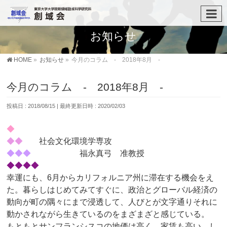
お知らせ
HOME
»
お知らせ
»
今月のコラム - 2018年8月 -
今月のコラム - 2018年8月 -
投稿日 : 2018/08/15
最終更新日時 : 2020/02/03
◆
◆◆
社会文化環境学専攻
◆◆◆
福永真弓 准教授
◆◆◆◆
幸運にも、6月からカリフォルニア州に滞在する機会をえ
た。暮らしはじめてみてすぐに、政治とグローバル経済の
動向が町の隅々にまで浸透して、人びとが文字通りそれに
動かされながら生きているのをまざまざと感じている。
もともとサンフランシスコの地価は高く、家賃も高い。し