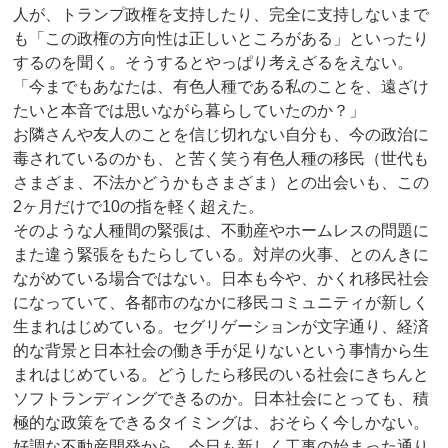
人が、トランプ政権を支持したり、完全に支持しないまで
も「この政権の方向性は正しいところがある」といったり
するのを聞く。そうするとやっぱり考えざるをえない。
「今までもあなたは、有色人種である私のことを、遠ざけ
たいと本音では思いながら暮らしていたのか？」
お隣さんや友人のことを信じ切れない自分も、今の政治に
毒されているのかも、と苦く笑う有色人種の移民（世代も
さまざま、不法かどうかもさまざま）との出会いも、この
2ヶ月だけで10の指を軽く超えた。
そのような人種間の緊張は、不動産やホームレスの問題に
また違う緊張をもたらしている。対岸の火事、とのんきに
ながめている場合ではない。日本も今や、かくれ移民社会
になっていて、各都市のなかに移民コミュニティが新しく
生まれはじめている。セグリゲーションが文字通り、経済
的な背景と日本社会の働き手が足りないという事情から生
まれはじめている。どうしたら移民のいる社会にきちんと
ソフトランディングできるのか。日本社会にとっても、積
極的な政策をできるタイミングは、おそらく今しかない。
好調な不動産開発から、今日も新しく工事の始まった通り