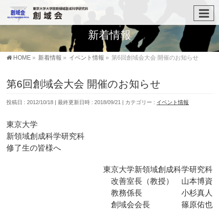
新着情報
HOME
»
新着情報
»
イベント情報
»
第6回創域会大会 開催のお知らせ
第6回創域会大会 開催のお知らせ
投稿日 : 2012/10/18
最終更新日時 : 2018/09/21
カテゴリー :
イベント情報
東京大学
新領域創成科学研究科
修了生の皆様へ
東京大学新領域創成科学研究科
改善室長（教授） 山本博資
教務係長 小杉真人
創域会会長 篠原佑也