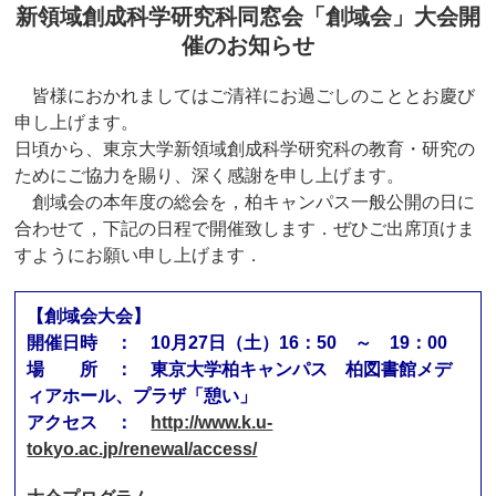
新領域創成科学研究科同窓会「創域会」大会開
催のお知らせ
皆様におかれましてはご清祥にお過ごしのこととお慶び
申し上げます。
日頃から、東京大学新領域創成科学研究科の教育・研究の
ためにご協力を賜り、深く感謝を申し上げます。
創域会の本年度の総会を，柏キャンパス一般公開の日に
合わせて，下記の日程で開催致します．ぜひご出席頂けま
すようにお願い申し上げます．
【創域会大会】
開催日時 ： 10月27日（土）16：50 ～ 19：00
場 所 ： 東京大学柏キャンパス 柏図書館メデ
ィアホール、プラザ「憩い」
アクセス ：
http://www.k.u-
tokyo.ac.jp/renewal/access/