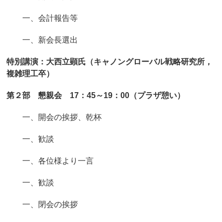
一、会計報告等
一、新会長選出
特別講演：大西立顕氏（キャノングローバル戦略研究所，
複雑理工卒）
第２部 懇親会 17：45～19：00（プラザ憩い）
一、開会の挨拶、乾杯
一、歓談
一、各位様より一言
一、歓談
一、閉会の挨拶