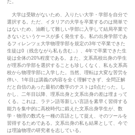
た。
大学は受験がないため、入りたい大学・学部を自分で
選択する。ただ、イタリアの大学を卒業するのは簡単で
はないため、油断して難しい学部に入学して結局卒業で
きないというケースが多く発生する。私の出身学部であ
るフィレンツェ大学物理学部を規定の3年で卒業できた
生徒は0（残念ながら私も含む…）、4年で卒業できた生
徒は全体の20%程度である。また、文系高校出身の学生
が理系の学部を選択することも珍しくなく、私も文系高
校から物理学部に入学した。当然、理転は大変な苦労を
伴い、1年目は講義の内容を全く理解できず、全問正解
だと自信のあった最初の数学のテストは0点だった。し
かし、二年目以降、理系出身と文系出身の差は埋まって
くる。これは、ラテン語等新しい言語を素早く習得する
能力を集中的に高校時代に鍛えた文系出身学生が、数
学・物理の数式を一種の言語として捉え、そのツールを
習得するためである。文系出身の私も結果として、今で
は理論物理の研究者を志している。