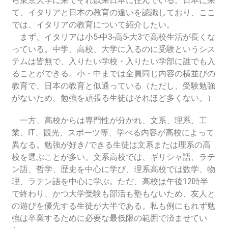
ら東京大学に来てそれ以来日本に住んでいる。日本に来
て、イタリアと日本の教育の違いを認識しており、ここ
では、イタリアの教育について紹介したい。
まず、イタリアは小5-中3-高5-大3で高校生活が長くな
っている。中学、高校、大学に入るのに受験というシス
テムは皆無で、入りたい学校・入りたい学部に誰でも入
ることができる。小・中までは全員同じ内容の横並びの
教育で、日本の教育と似通っている（ただし、受験勉強
がないため、勉強を頑張る生徒はそれほど多くない。）
一方、高校からは専門性が分かれ、文系、理系、工
業、IT、観光、スポーツ等、学べる内容が高校によって
異なる。勉強が好き/できる生徒は文系または理系の高
校を選ぶことが多い。文系高校では、ギリシャ語、ラテ
ン語、哲学、歴史を中心に学び、理系高校では数学、物
理、ラテン語を中心に学ぶ。ただ、高校は午後12時半
で終わり、かつ大学受験も部活も塾もないため、友人と
の遊びを優先する生徒が大半である。私も例にもれず勉
強は卒業するために必要な最低限の範囲で済ませてい