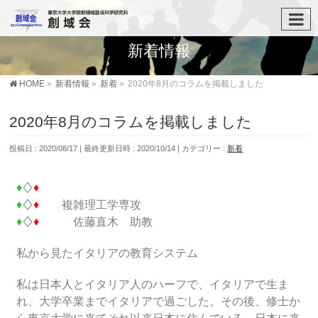
新着情報
HOME
»
新着情報
»
新着
»
2020年8月のコラムを掲載しました
2020年8月のコラムを掲載しました
投稿日 : 2020/08/17
最終更新日時 : 2020/10/14
カテゴリー :
新着
♦
♢
♦
♦
♢
♦
複雑理工学専攻
♦
♢
♦
佐藤直木 助教
私から見たイタリアの教育システム
私は日本人とイタリア人のハーフで、イタリアで生ま
れ、大学卒業までイタリアで過ごした。その後、修士か