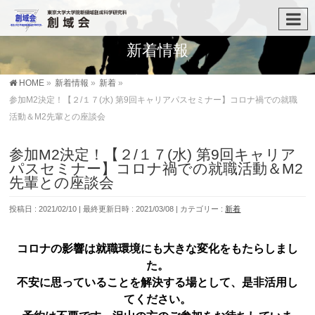
新着情報
HOME
»
新着情報
»
新着
»
参加M2決定！【２/１７(水) 第9回キャリアパスセミナー】コロナ禍での就職
活動＆M2先輩との座談会
参加M2決定！【２/１７(水) 第9回キャリア
パスセミナー】コロナ禍での就職活動＆M2
先輩との座談会
投稿日 : 2021/02/10
最終更新日時 : 2021/03/08
カテゴリー :
新着
コロナの影響は就職環境にも大きな変化をもたらしまし
た。
不安に思っていることを解決する場として、是非活用し
てください。