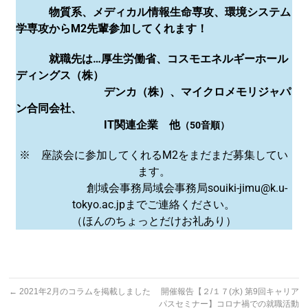
物質系、メディカル情報生命専攻、環境システム
学専攻からM2先輩参加してくれます！
就職先は…厚生労働省、コスモエネルギーホール
ディングス（株）
デンカ（株）、マイクロメモリジャパ
ン合同会社、
IT関連企業 他
（50音順）
※ 座談会に参加してくれるM2をまだまだ募集してい
ます。
創域会事務局域会事務局souiki-jimu@k.u-
tokyo.ac.jpまでご連絡ください。
（ほんのちょっとだけお礼あり）
←
2021年2月のコラムを掲載しました
開催報告【２/１７(水) 第9回キャリア
パスセミナー】コロナ禍での就職活動