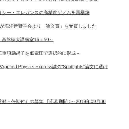
生物 シー・エレガンスの高精度ゲノムを再構築
教が海洋音響学会より「論文賞」を受賞しました
水）基盤棟大講義室16：50～
 －三重項励起子を低電圧で選択的に形成－
d Physics Express誌の“Spotlights”論文に選ば
勤・任期付）の募集 【応募期間 : ～2019年09月30