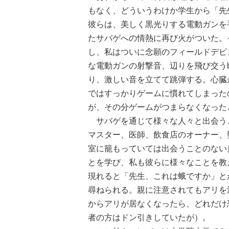
もなく、どういうわけか学生から「先
彼らは、美しく黒光りする電動ガンを
たサバゲへの情熱に再び火がついた。
し、私はついに念願のフィールドデビ
な電動ガンの射撃音、辺りを飛び交う
り、激しい音を立てて跳弾する。心臓
ではすっかりゲームに慣れてしまった
が、その分ゲームがつまらなくなった
サバゲを通じて様々な人々と出会う
マスター、医師、飲食店のオーナー、
室に籠もっていては出会うことのない
とを学び、私も彼らに様々なことを教
現れると「先生、これは蛾ですか」と
尋ねられる。親に注意されてもアリを
からアリが居なくなったら、どれだけ
者の方はドン引きしていたが）。