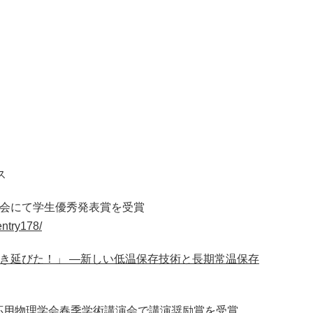
ス
学会にて学生優秀発表賞を受賞
entry178/
生き延びた！」 ―新しい低温保存技術と長期常温保存
6回応用物理学会春季学術講演会で講演奨励賞を受賞