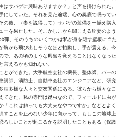
生はサバゲに興味ありますか？」と声を掛けられた。
手にしていた。それを見た途端、心の奥底で眠ってい
その後、（妻を説得して）サバゲの装備を一揃え購入
ューを果たした。そこかしこから聞こえる稲妻のよう
bb弾、そのうちのいくつかは私が身を隠す壁板に当た
が胸から飛び出しそうなほど拍動し、手が震える。今
ので、あの頃のような興奮を覚えることはなくなった
と言えるかも知れない。
ことができた。大手航空会社の機長、整体師、バーの
塾講師、消防士、自動車会社のエンジニアなど、研究
多種多様な人々と交友関係にある。彼らから様々なこ
えてきた。私の専門は昆虫なので、フィールドに虫が
か「これは触っても大丈夫なやつですか」などとよく
潰すことを止めない少年に向かって、もしこの地球上
恐ろしいことが起こるかを説明したこともある（保護