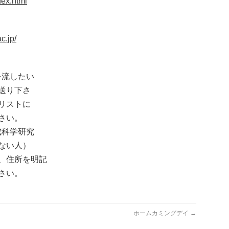
dex.html
c.jp/
を流したい
送り下さ
リストに
さい。
成科学研究
ない人）
、住所を明記
さい。
ホームカミングデイ
→