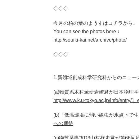
◇◇◇
今月の柏の葉のようすはコチラから↓
You can see the photos here ↓
http://souiki-kai.net/archive/photo/
◇◇◇
1.新領域創成科学研究科からのニュー
(a)物質系木村薫研岩崎君が日本物理
http://www.k.u-tokyo.ac.jp/info/entry/1_
(b)「低温環境に弱い線虫が氷点下で
への期待
(c)物質系専攻D3山村祥史君が第6