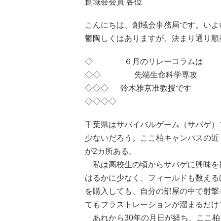
創域会会員 各位
こんにちは、創域会事務局です。いよ
鬱陶しくはありますが、決まり通り順
◇ ６月のリレーコラムは
◇◇ 先端生命科学専攻
◇◇◇ 鈴木雅京准教授です
◇◇◇◇
千葉県はサバイバルゲーム（サバゲ）
少ないだろう。ここ柏キャンパスの近
が2カ所ある。
私は高校生の頃からサバゲに興味を
はるかに少なく、フィールドも数える
を購入しても、自分の部屋の中で射撃
てもフラストレーションが溜まるだけ
あれから30年の月日が経ち、ここ柏