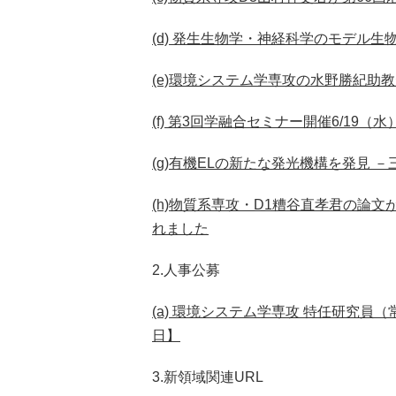
(d) 発生生物学・神経科学のモデル
(e)環境システム学専攻の水野勝紀助
(f) 第3回学融合セミナー開催6/19（
(g)有機ELの新たな発光機構を発見
(h)物質系専攻・D1糟谷直孝君の論文がApplie
れました
2.人事公募
(a) 環境システム学専攻 特任研究員（常
日】
3.新領域関連URL