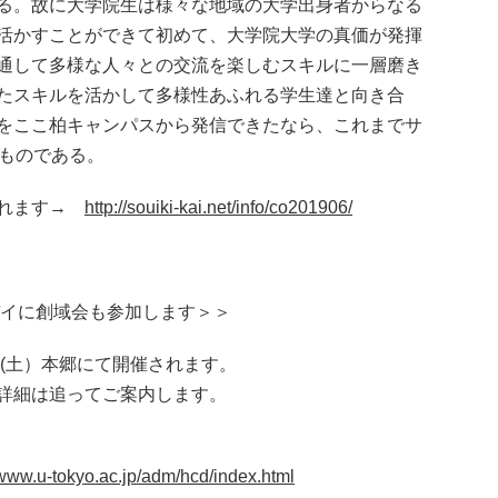
る。故に大学院生は様々な地域の大学出身者からなる
活かすことができて初めて、大学院大学の真価が発揮
通して多様な人々との交流を楽しむスキルに一層磨き
たスキルを活かして多様性あふれる学生達と向き合
をここ柏キャンパスから発信できたなら、これまでサ
いものである。
なれます→
http://souiki-kai.net/info/co201906/
デイに創域会も参加します＞＞
日(土）本郷にて開催されます。
詳細は追ってご案内します。
/www.u-tokyo.ac.jp/adm/hcd/index.html