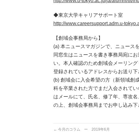
http://www.u-tokyo.ac.jp/ja/alumni/tft/in
◆東京大学キャリアサポート室
http://www.careersupport.adm.u-tokyo.a
【創域会事務局から】
(a) 本ニュースマガジンで、ニュース
同窓生はニュースを書き事務局宛にお
い。本人確認のため創域会メーリング
登録されているアドレスからお送り下
(b) 創域会に入会希望の方（新領域創
科を卒業された方でまだ入会されてい
はメールにて、氏名、修了年、専攻名
の上、創域会事務局までお申し込み下
←
今月のコラム ー 2019年6月