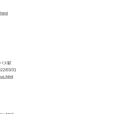
.html
ンパス駅
2/03/31
bus.html