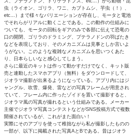
ス、プテラノドン、トリケラトプス、etc…）から動物・昆
虫（ライオン、ゴリラ、ワニ、カブトムシ、芋虫（！）、
etc…）まで様々なバリエーションが存在し、モータと電池
でそれらがリアルに動くことである。この動作の仕組みに
ついても、モータの回転をギアのみで各部に伝えて恐竜の
口の開閉、ゴリラのドラミング、プテラノドンの羽ばたき
などを表現しており、そのメカニズムは見事としか言いよ
うがない。このような複雑なメカニズムを思いつくあた
り、日本らしいなと感心してしまう。
さらに最近のキットは作って動かすだけでなく、キット販
売と連動したスマホアプリ（無料）をダウンロードして、
ジオラマ撮影が出来るようになっている。アプリ内にはジ
ャングル、吹雪、爆発、雷などの写真フレームが用意され
ていて、フレーム内に作ったゾイドを置いて撮影すると、
ジオラマ風の写真が撮れるという仕組みである。メーカー
主催でジオラマ写真コンテストなどがSNS投稿方式で複数
開催されているが、これがまた面白い！
実際にそのアプリを使って稚拙ながら私が撮影したものの
一部が、以下に掲載された写真AとBである。昔はジオラ