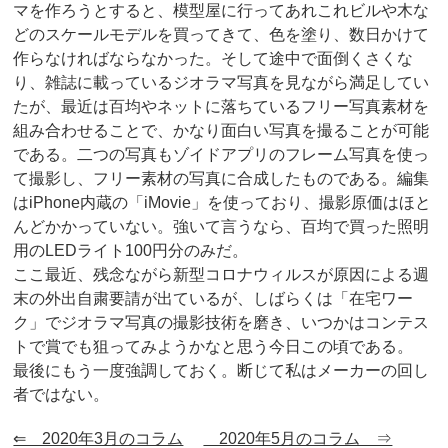
マを作ろうとすると、模型屋に行ってあれこれビルや木な
どのスケールモデルを買ってきて、色を塗り、数日かけて
作らなければならなかった。そして途中で面倒くさくな
り、雑誌に載っているジオラマ写真を見ながら満足してい
たが、最近は百均やネットに落ちているフリー写真素材を
組み合わせることで、かなり面白い写真を撮ることが可能
である。二つの写真もゾイドアプリのフレーム写真を使っ
て撮影し、フリー素材の写真に合成したものである。編集
はiPhone内蔵の「iMovie」を使っており、撮影原価はほと
んどかかっていない。強いて言うなら、百均で買った照明
用のLEDライト100円分のみだ。
ここ最近、残念ながら新型コロナウィルスが原因による週
末の外出自粛要請が出ているが、しばらくは「在宅ワー
ク」でジオラマ写真の撮影技術を磨き、いつかはコンテス
トで賞でも狙ってみようかなと思う今日この頃である。
最後にもう一度強調しておく。断じて私はメーカーの回し
者ではない。
⇐ 2020年3月のコラム
2020年5月のコラム ⇒