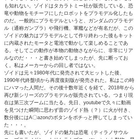
も知れない。ゾイドはタカラトミー社が販売している、恐
竜や動物をモチーフにしたロボットをプラモデル化したも
のだ。一般的にプラモデルというと、ガンダムのプラモデ
ル（通称ガンプラ）や飛行機、軍艦などが有名だが、この
ゾイドの魅力はプラモデルとして作り終わった後もキット
に内蔵されたモータと電池で動かして楽しめることであ
る。そしてこの動作が本物の動物さながらに、非常にリア
ルなのだ・・・と書き始めてしまったが、先に断ってお
く。私はメーカーからの回し者ではない。
ゾイドは元々1980年代に発売されて大ヒットした後、
1990年代終盤頃から再度復刻版が発売された。私はこの時
にハマった人間だ。その後十数年近くを経て、2018年から
再び新シリーズのプラモデルが販売されている。つまり現
在は第三次ブームに当たる。先日、youtubeで久々に動画
を見つけた瞬間に思わず昔のゾイド熱（？）に火が付き、
数分後にはA〇azonのボタンをポチっと押してしまってい
た・・・。
先にも書いたが、ゾイドの魅力は恐竜（ティラノサウル