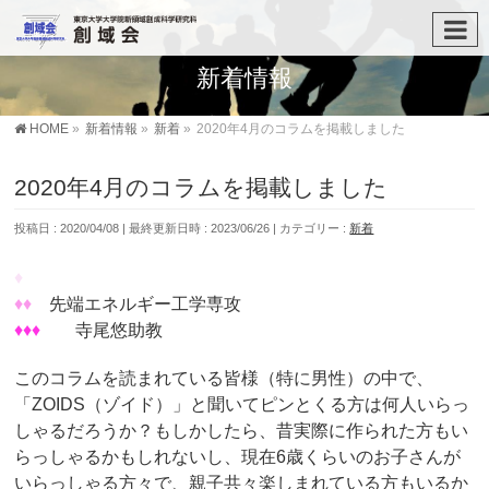
新着情報
HOME
»
新着情報
»
新着
»
2020年4月のコラムを掲載しました
2020年4月のコラムを掲載しました
投稿日 : 2020/04/08
最終更新日時 : 2023/06/26
カテゴリー :
新着
♦
♦♦
先端エネルギー工学専攻
♦♦♦
寺尾悠助教
このコラムを読まれている皆様（特に男性）の中で、
「ZOIDS（ゾイド）」と聞いてピンとくる方は何人いらっ
しゃるだろうか？もしかしたら、昔実際に作られた方もい
らっしゃるかもしれないし、現在6歳くらいのお子さんが
いらっしゃる方々で、親子共々楽しまれている方もいるか