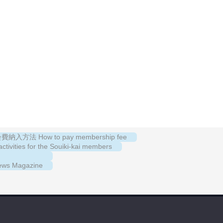
納入方法 How to pay membership fee
es for the Souiki-kai members
s Magazine