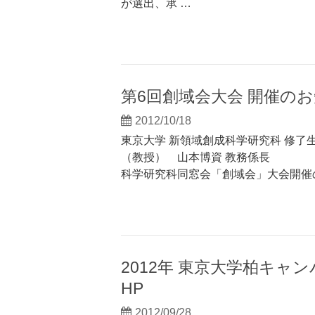
が選出、承 …
第6回創域会大会 開催の
2012/10/18
東京大学 新領域創成科学研究科 修了
（教授） 山本博資 教務係長 
科学研究科同窓会「創域会」大会開
2012年 東京大学柏キャ
HP
2012/09/28