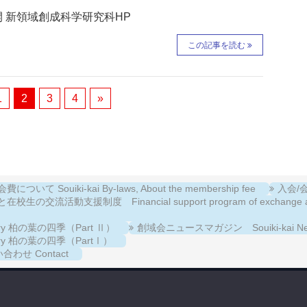
開 新領域創成科学研究科HP
この記事を読む
1
2
3
4
»
について Souiki-kai By-laws, About the membership fee
入会/会費
校生の交流活動支援制度 Financial support program of exchange activiti
llery 柏の葉の四季（Part Ⅱ）
創域会ニュースマガジン Souiki-kai New
llery 柏の葉の四季（PartⅠ）
合わせ Contact