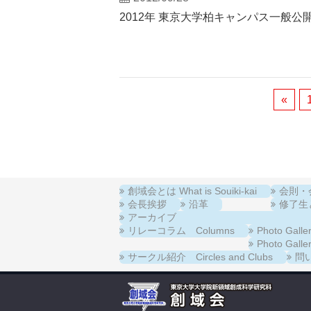
2012年 東京大学柏キャンパス一般公
«
創域会とは What is Souiki-kai
会則・会費
会長挨拶
沿革
修了生と在
アーカイブ
リレーコラム Columns
Photo Ga
Photo Ga
サークル紹介 Circles and Clubs
問い