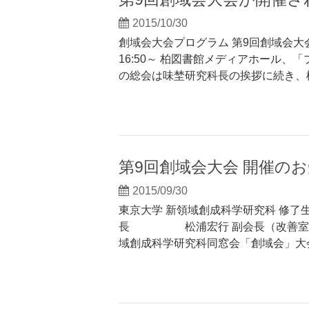
2015/10/30
創域会大会プログラム 第9回創域会大
16:50～ 柏図書館メディアホール
の総会は味埜研究科長の挨拶に続き、
第9回創域会大会 開催の
2015/09/30
東京大学 新領域創成科学研究科 修了
長 松浦宏行 副会長（改善
域創成科学研究科同窓会「創域会」大