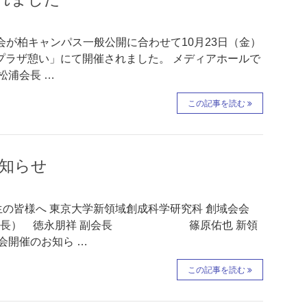
会が柏キャンパス一般公開に合わせて10月23日（金）
、「プラザ憩い」にて開催されました。 メディアホールで
松浦会長 …
この記事を読む
お知らせ
生の皆様へ 東京大学新領域創成科学研究科 創域会会
室長） 徳永朋祥 副会長 篠原佑也 新領
会開催のお知ら …
この記事を読む