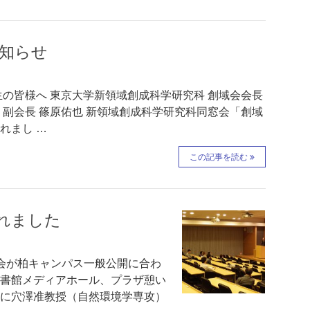
お知らせ
生の皆様へ 東京大学新領域創成科学研究科 創域会会長
 副会長 篠原佑也 新領域創成科学研究科同窓会「創域
れまし …
この記事を読む
れました
大会が柏キャンパス一般公開に合わ
00柏図書館メディアホール、プラザ憩い
長に穴澤准教授（自然環境学専攻）