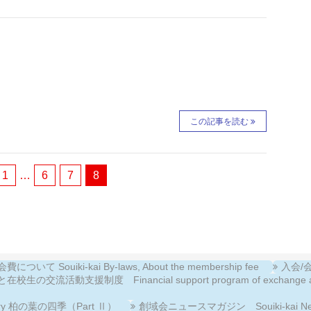
この記事を読む
1
…
6
7
8
について Souiki-kai By-laws, About the membership fee
入会/会費
校生の交流活動支援制度 Financial support program of exchange activiti
llery 柏の葉の四季（Part Ⅱ）
創域会ニュースマガジン Souiki-kai New