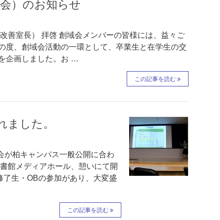
談会）のお知らせ
改善室長） 拝啓 創域会メンバーの皆様には、益々ご
の度、創域会活動の一環として、卒業生と在学生の交
を企画しました。お …
この記事を読む
れました。
大会が柏キャンパス一般公開に合わ
00柏図書館メディアホール、憩いにて開
修了生・OBの参加があり、大変盛
この記事を読む