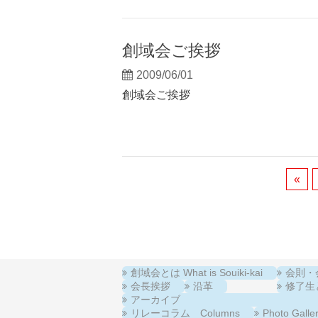
創域会ご挨拶
2009/06/01
創域会ご挨拶
«
創域会とは What is Souiki-kai
会則・会費
会長挨拶
沿革
修了生と在
アーカイブ
リレーコラム Columns
Photo Ga