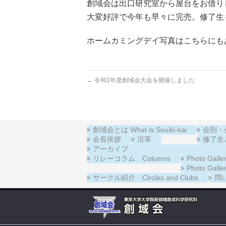
創域会は出口研究室から屋台をお借り
大変好評で今年も早々に完売。修了生
ホームカミングデイ写真はこちらにも
←
令和1年度創域会大会を開催しました
創域会とは What is Souiki-kai
会則・会費
会長挨拶
沿革
修了生と在
アーカイブ
リレーコラム Columns
Photo Ga
Photo Ga
サークル紹介 Circles and Clubs
問い