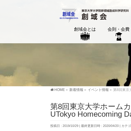
創域会とは
会則・会費
HOME
»
新着情報
»
イベント情報
»
第8回東京大
第8回東京大学ホーム
UTokyo Homecoming D
投稿日 : 2019/10/29
最終更新日時 : 2020/04/20
カテゴ