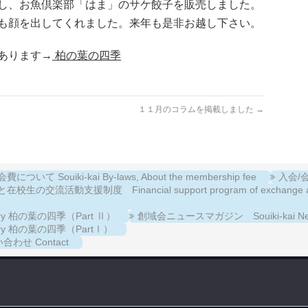
し、お魚倶楽部「はま」のサケ餃子を販売しました。
も顔を出してくれました。来年も是非お越し下さい。
あります→
柏の葉の四季
１１月のコラムを掲載しました
→
について Souiki-kai By-laws, About the membership fee
入会/会費
校生の交流活動支援制度 Financial support program of exchange activiti
llery 柏の葉の四季（Part Ⅱ）
創域会ニュースマガジン Souiki-kai New
llery 柏の葉の四季（PartⅠ）
合わせ Contact