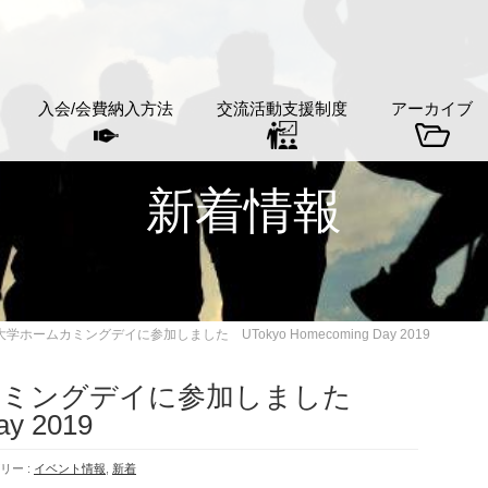
入会/会費納入方法
交流活動支援制度
アーカイブ
新着情報
学ホームカミングデイに参加しました UTokyo Homecoming Day 2019
カミングデイに参加しました
ay 2019
リー :
イベント情報
,
新着