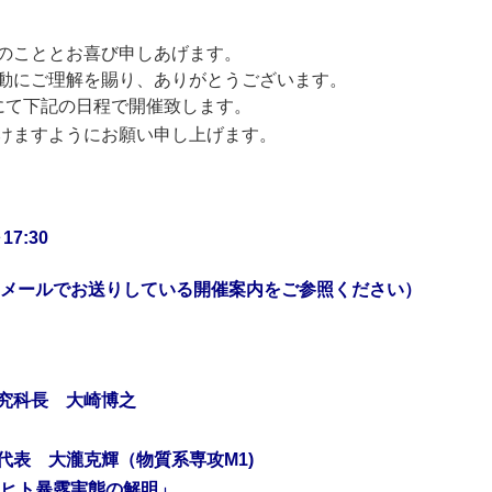
のこととお喜び申しあげます。
動にご理解を賜り、
ありがとうございます。
にて下記の日程で開催致します
。
けますようにお願い申し上げます。
7:30
スはメールでお送りしている開催案内をご参照ください）
究科長 大崎博之
代表 大瀧克輝（物質系専攻M1)
のヒト暴露実態の解明」