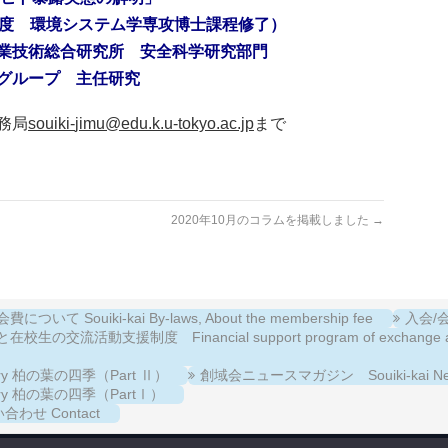
境システム学専攻博士課程修了）
合研究所 安全科学研究部門
ープ 主任研究
務局
souiki-
jimu@edu.k.u-tokyo.ac.jp
まで
2020年10月のコラムを掲載しました
→
について Souiki-kai By-laws, About the membership fee
入会/会費
校生の交流活動支援制度 Financial support program of exchange activiti
llery 柏の葉の四季（Part Ⅱ）
創域会ニュースマガジン Souiki-kai New
llery 柏の葉の四季（PartⅠ）
合わせ Contact