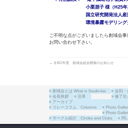
小栗朋子 様（H25年度 環
国立研究開発法人産業技術総
環境暴露モデリンググル
ご不明な点がございましたら創域会事
お問い合わせ下さい。
←
令和2年度 創域会総会開催のお知らせ
創域会とは What is Souiki-kai
会則・会費
会長挨拶
沿革
修了生と在
アーカイブ
リレーコラム Columns
Photo Ga
Photo Ga
サークル紹介 Circles and Clubs
問い