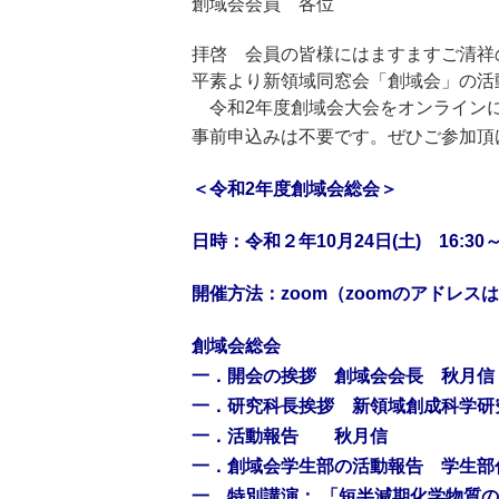
創域会会員 各位
拝啓 会員の皆様にはますますご清祥
平素より新領域同窓会「創域会」の活
令和2年度創域会大会をオンライン
事前申込みは不要です。
ぜひご参加頂
＜令和2年度創域会総会＞
日時：令和２年10月24日(土) 16:30～1
開催方法：zoom（zoomのアドレ
創域会総会
一．開会の挨拶 創域会会長 秋月信
一．研究科長挨拶 新領域創成科学研
一．活動報告 秋月信
一．創域会学生部の活動報告 学生部
一．特別講演： 「短半減期化学物質