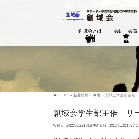
創域会とは
会則・会費
HOME
»
新着情報
»
新着
»
創域会学生部主催 
創域会学生部主催 サ
投稿日 : 2022/06/22
最終更新日時 : 2022/06/22
カテゴ