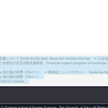
について Souiki-kai By-laws, About the membership fee
入会/会費
校生の交流活動支援制度 Financial support program of exchange activiti
llery 柏の葉の四季（Part Ⅱ）
創域会ニュースマガジン Souiki-kai New
llery 柏の葉の四季（PartⅠ）
合わせ Contact
t ©
Graduate School of Frontier Sciences, The University of Tokyo
All Rights