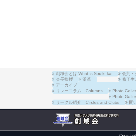
創域会とは What is Souiki-kai
会則・会費
会長挨拶
沿革
修了生と在
アーカイブ
リレーコラム Columns
Photo Ga
Photo Ga
サークル紹介 Circles and Clubs
問い
Copyrigh