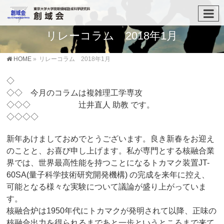
リレーコラム 2018年1月
HOME
»
リレーコラム 2018年1月
◇
◇◇ 今月のコラムは複雑理工学専攻
◇◇◇ 辻井直人 助教 です。
◇◇◇◇
新年あけましておめでとうございます。良き新春をお迎え
のことと、お喜び申し上げます。私が専門とする核融合業
界では、世界最高性能を持つことになるトカマク装置JT-
60SA(量子科学技術研究開発機構) の完成を来年に控え、
可能となる様々な実験について議論が盛り上がっていま
す。
核融合炉は1950年代にトカマクが発明されて以降、正味の
核融合出力を得られるまであと一歩というところまで来て