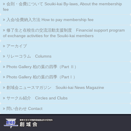
会則・会費について Souiki-kai By-laws, About the membership
fee
入会/会費納入方法 How to pay membership fee
修了生と在校生の交流活動支援制度 Financial support program
of exchange activities for the Souiki-kai members
アーカイブ
リレーコラム Columns
Photo Gallery 柏の葉の四季（Part Ⅱ）
Photo Gallery 柏の葉の四季（PartⅠ）
創域会ニュースマガジン Souiki-kai News Magazine
サークル紹介 Circles and Clubs
問い合わせ Contact