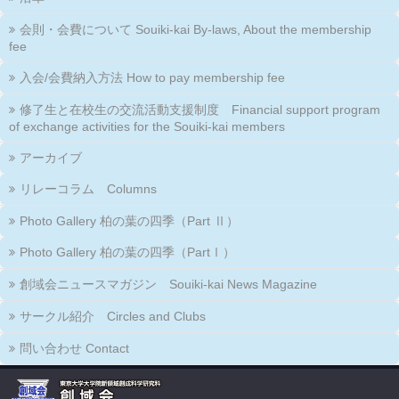
会則・会費について Souiki-kai By-laws, About the membership
fee
入会/会費納入方法 How to pay membership fee
修了生と在校生の交流活動支援制度 Financial support program
of exchange activities for the Souiki-kai members
アーカイブ
リレーコラム Columns
Photo Gallery 柏の葉の四季（Part Ⅱ）
Photo Gallery 柏の葉の四季（PartⅠ）
創域会ニュースマガジン Souiki-kai News Magazine
サークル紹介 Circles and Clubs
問い合わせ Contact