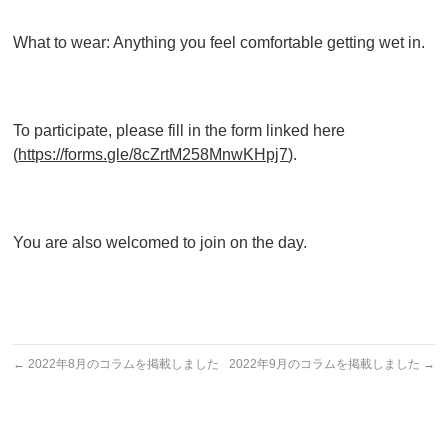
What to wear: Anything you feel comfortable getting wet in.
To participate, please fill in the form linked here
(
https://forms.gle/8cZrtM258MnwKHpj7
).
You are also welcomed to join on the day.
←
2022年8月のコラムを掲載しました
2022年9月のコラムを掲載しました
→