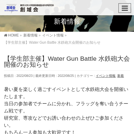
新着情報
HOME
»
新着情報
»
イベント情報
»
【学生部主催】Water Gun Battle 水鉄砲大会開催のお知らせ
【学生部主催】Water Gun Battle 水鉄砲大会
開催のお知らせ
投稿日 : 2022/08/23
最終更新日時 : 2022/08/25
カテゴリー :
イベント情報
,
新着
暑い夏を楽しく過ごすイベントとして水鉄砲大会を開催い
たします。
当日の参加者でチームに分かれ、フラッグを奪い合うチー
ム戦です。
研究室、専攻などでお誘い合わせの上ぜひご参加くださ
い。
もちろん一人参加も大歓迎です！