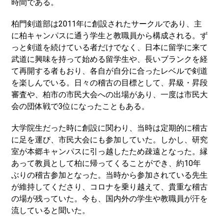
時間である。
柏門剣道部は2011年に創設されたサークルであり、主
に柏キャンパスに通う学生と教職員から構成される。ず
っと剣道を続けている者だけでなく、日本に留学に来て
武道に興味を持って始める留学生や、長いブランクを経
て再開する者もおり、各自が自分に合ったレベルで剣道
を楽しんでいる。日々の稽古の目標として、昇級・昇段
審査や、柏市の市民大会への出場があり、一度は市民大
会の団体戦で3位になったこともある。
大学院生だった時に創設に関わり、当時は定期的に稽古
に足を運び、市民大会にも参加していた。しかし、研究
室が本郷キャンパスに引っ越したため疎遠となった。縁
あって教員として柏に帰ってくることができ、約10年
ぶりの稽古参加となった。当時から参加されている先生
が維持してくださり、コロナを乗り越えて、貴重な稽古
の場が残っていた。今も、国内外の学生や教職員が汗を
流していると聞いた。