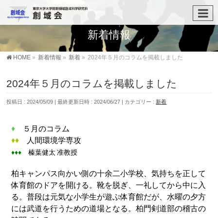
新着情報
HOME
»
新着情報
»
新着
»
2024年５月のコラムを掲載しました
2024年５月のコラムを掲載しました
投稿日 : 2024/05/09
最終更新日時 : 2024/06/27
カテゴリー :
新着
♦
５月のコラム
♦♦
人間環境学専攻
♦♦♦
榛葉健太 准教授
柏キャンパス向かい側の十余二小学校、気持ちを正して
体育館のドアを開ける。靴を脱ぎ、一礼してから中に入
る。普段は元気な小学生が遊ぶ体育館だが、水曜の夕方
には武道を行うための道場となる。柏門剣道部の稽古の