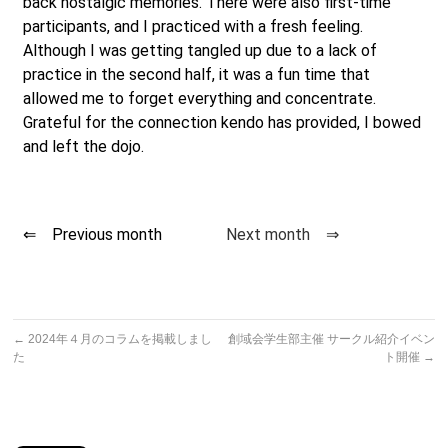
back nostalgic memories. There were also first-time
participants, and I practiced with a fresh feeling.
Although I was getting tangled up due to a lack of
practice in the second half, it was a fun time that
allowed me to forget everything and concentrate.
Grateful for the connection kendo has provided, I bowed
and left the dojo.
⇐ Previous month
Next month ⇒
←
2024年４月のコラムを掲載しまし
創域会学生部主催 サークル紹介イベン
た
ト開催
→