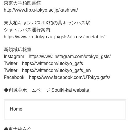
東京大学柏図書館
http://www.lib.u-tokyo.ac.jp/kashiwa/
東大柏キャンパス-TX柏の葉キャンパス駅
シャトルバス運行案内
https://www.k.u-tokyo.ac.jp/gsfs/access/timetable/
新領域広報室
Instagram https://www.instagram.com/utokyo_gsfs/
Twitter https://twitter.com/utokyo_gsfs
Twitter https://twitter.com/utokyo_gsfs_en
Facebook https://www.facebook.com/UTokyo.gsfs/
◆創域会ホームページ Souiki-kai website
Home
◆東大校友会