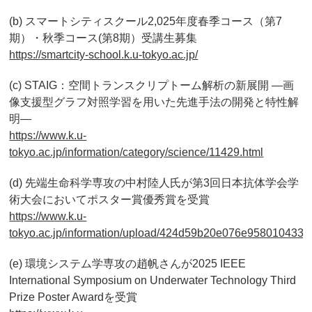
(b) スマートシティスクール2,025年度春季コース（第7
期）・秋季コース(第8期）受講生募集
https://smartcity-school.k.u-tokyo.ac.jp/
(c) STAIG：空間トランスクリプトーム解析の新展開 ―画
像支援型グラフ対照学習を用いた先進手法の開発と特性解
明―
https://www.k.u-
tokyo.ac.jp/information/category/science/11429.html
(d) 先端生命科学専攻の中村陸人氏が第3回日本抗体学会学
術大会においてポスター賞優秀賞を受賞
https://www.k.u-
tokyo.ac.jp/information/upload/424d59b20e076e958010433
(e) 環境システム学専攻の趙帆さんが2025 IEEE
International Symposium on Underwater Technology Third
Prize Poster Awardを受賞