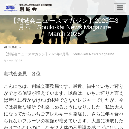
【創域会ニュースマガジン】2025年3
月号 Souiki-kai News Magazine
March 2025
HOME
»
【創域会ニュースマガジン】2025年3月号 Souiki-kai News Magazine
March 2025
創域会会員 各位
こんにちは、創域会事務局です。最近、街中でいちご狩り
ができる施設が増えています。以前は、いちご狩りと言え
ば産地に行かなければ体験できないレジャーでしたが、今
では身近な場所でも楽しめるようになりました。私は大人
になってからいちごアレルギーを発症し、さらに年々食べ
られないフルーツの種類が増えています。大量に摂取した
わけでもないのに、なぜ？人体の不思議を感じずにはいら