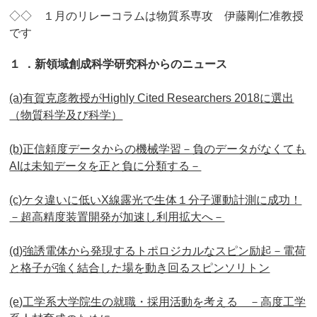
◇◇ １月のリレーコラムは物質系専攻 伊藤剛仁准教授
です
１ ．新領域創成科学研究科からのニュース
(a)有賀克彦教授がHighly Cited Researchers 2018に選出
（物質科学及び科学）
(b)正信頼度データからの機械学習－負のデータがなくても
AIは未知データを正と負に分類する－
(c)ケタ違いに低いX線露光で生体１分子運動計測に成功！
－超高精度装置開発が加速し利用拡大へ－
(d)強誘電体から発現するトポロジカルなスピン励起－電荷
と格子が強く結合した場を動き回るスピンソリトン
(e)工学系大学院生の就職・採用活動を考える －高度工学