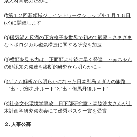
系人材育成のために－
(f)第１２回新領域ジョイントワークショップを１月１６日
(水)に開催します
(g)磁気渦と反渦の正方格子を世界で初めて観察－さまざま
なトポロジカル磁気構造に関する研究を加速－
(h)横顔を見る力は、正面顔より後に早く発達 ～赤ちゃん
の顔認知の発達を縦断的研究から明らかに～
(i)ゲノム解析から明らかになった日本列島メダカの旅路
－”出・北部九州ルート”と”出・但馬丹後ルート”－
(k)社会文化環境学専攻 日下部研究室・森脇洸太さんが土
木計画学研究発表会にて優秀ポスター賞を受賞
２. 人事公募