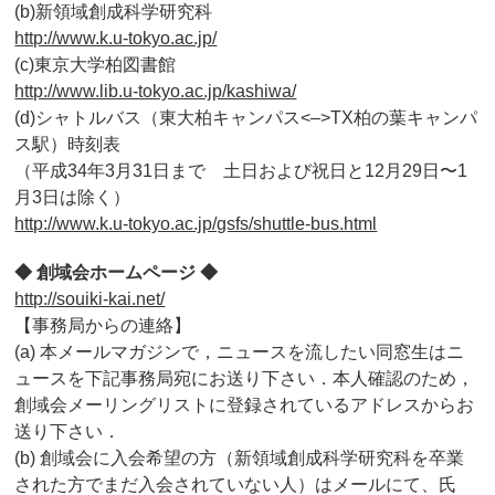
(b)新領域創成科学研究科
http://www.k.u-tokyo.ac.jp/
(c)東京大学柏図書館
http://www.lib.u-tokyo.ac.jp/kashiwa/
(d)シャトルバス（東大柏キャンパス<–>TX柏の葉キャンパ
ス駅）時刻表
（平成34年3月31日まで 土日および祝日と12月29日〜1
月3日は除く）
http://www.k.u-tokyo.ac.jp/gsfs/shuttle-bus.html
◆ 創域会ホームページ ◆
http://souiki-kai.net/
【事務局からの連絡】
(a) 本メールマガジンで，ニュースを流したい同窓生はニ
ュースを下記事務局宛にお送り下さい．本人確認のため，
創域会メーリングリストに登録されているアドレスからお
送り下さい．
(b) 創域会に入会希望の方（新領域創成科学研究科を卒業
された方でまだ入会されていない人）はメールにて、氏