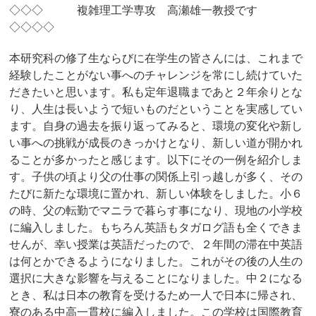
◇◇◇ 複雑理工学専攻 高瀬雄一教授です
◇◇◇◇
本研究科の修了生ならびに在学生の皆さんには、これまで
経験したことがない事へのチャレンジを常にし続けていた
だきたいと思います。私も定年退職まであと２年余りとな
り、人生は長いようで短いものだということを実感してい
ます。自身の過去を振り返ってみると、環境の変化や新し
い事への挑戦が成長のきっかけとなり、新しい道が開かれ
ることが多かったと感じます。以下にその一例を紹介しま
す。子供の頃より父の仕事の関係上引っ越しが多く、その
たびに新たな環境に置かれ、新しい体験をしました。小６
の時、父の転勤でマニラで暮らす事になり、現地の小学校
に編入しました。もちろん英語もタガログ語も全くできま
せんが、幸い授業は英語だったので、２年間の滞在中英語
は何とかできるようになりました。これがその後の人生の
選択に大きな影響を与えることになりました。中２になる
とき、私は日本の教育を受けるため一人で日本に帰され、
寮のある中高一貫校に編入しました。この学校は国際教育