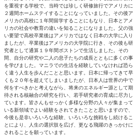
を重視する学校で、当時では珍しく研修旅行でアメリカに
２週間ホームステイすることになっていました。その後ア
メリカの高校に１年間留学することにもなり、日本とアメ
リカの社会や教育の違いを知ることになりました。父の強
い要望で高校卒業後はアメリカではなく日本の大学に入り
ましたが、卒業後はアメリカの大学院に行き、その後も研
究者として通算１９年間ボストンで生活しました。その
間、自分の研究や二人の息子たちの成長とともに多くの事
を学びました。マニラでの生活を経験していなければ恐ら
く違う人生を歩んだことと思います。日本に帰ってきて早
くも２０年を超えてしまいましたが、日本人は世界の中で
何をすべきかと考えながら、将来のエネルギー源として期
待される核融合の研究を行い、若手研究者の育成に尽力し
ています。皆さんもせっかく多様な分野の人々が集まって
いる新領域でよい経験をされてきたことと思いますので、
今後も是非いろいろな経験、いろいろな挑戦をし続けるこ
とにより、人生の選択肢を広げ、更なる飛躍のきっかけに
されることを願っています。