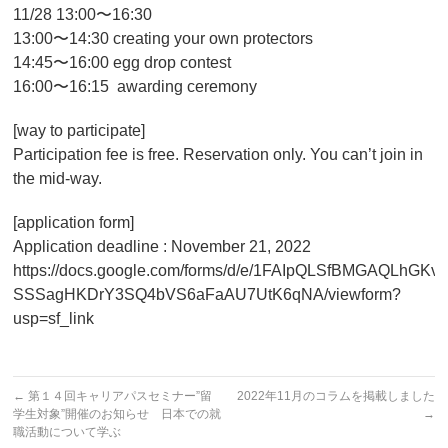
11/28 13:00〜16:30
13:00〜14:30 creating your own protectors
14:45〜16:00 egg drop contest
16:00〜16:15 awarding ceremony
[way to participate]
Participation fee is free. Reservation only. You can’t join in
the mid-way.
[application form]
Application deadline : November 21, 2022
https://docs.google.com/forms/d/e/1FAIpQLSfBMGAQLhGKv
SSSagHKDrY3SQ4bVS6aFaAU7UtK6qNA/viewform?
usp=sf_link
←
第１４回キャリアパスセミナー”留
2022年11月のコラムを掲載しました
学生対象”開催のお知らせ 日本での就
→
職活動について学ぶ