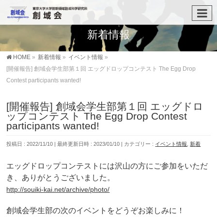
新着情報
HOME
»
新着情報
»
イベント情報
»
[開催報告] 創域会学生部第１回 エッグドロップコンテスト The Egg Drop
Contest participants wanted!
[開催報告] 創域会学生部第１回 エッグドロ
ップコンテスト The Egg Drop Contest
participants wanted!
投稿日 : 2022/11/10
最終更新日時 : 2023/01/10
カテゴリー :
イベント情報
,
新着
エッグドロップコンテストには沢山の方にご参加をいただ
き、ありがとうございました。
http://souiki-kai.net/archive/photo/
創域会学生部の次のイベントをどうぞお楽しみに！