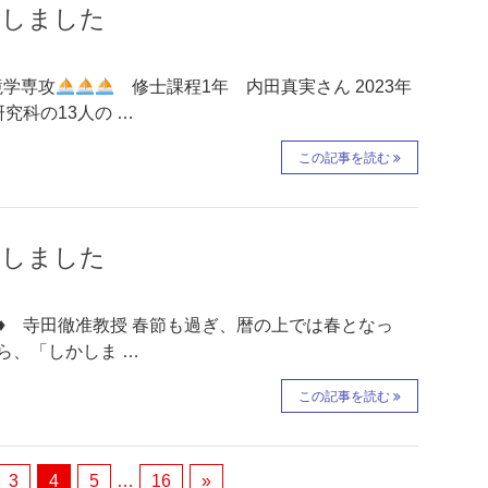
載しました
学専攻
修士課程1年 内田真実さん 2023年
究科の13人の …
この記事を読む
載しました
♦♦ 寺田徹准教授 春節も過ぎ、暦の上では春となっ
ら、「しかしま …
この記事を読む
3
4
5
…
16
»