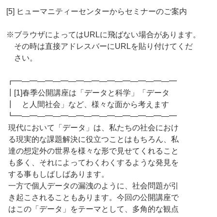
[5] ヒューマニティーセンターからセミナーのご案内
※ブラウザによってはURLに飛ばない場合があります。
その時は直接アドレスバーにURLを貼り付けてくだ
さい。
┏━―━―━―━―━―━―━―━―━―━―━
┃[1]春季公開講座は「データと科学」「データ
┃ と人間社会」など、様々な面から考えます
┗━―━―━―━―━―━―━―━―━―━―━
現代において「データ」は、私たちの社会におけ
る現実的な課題解決に役立つことはもちろん、私
達の想定外の世界を様々な形で見せてくれること
も多く、それによってわくわくするような発見を
する事もしばしばあります。
一方で個人データの漏洩のように、社会問題が引
き起こされることもあります。今回の公開講座で
はこの「データ」をテーマとして、多角的な観点