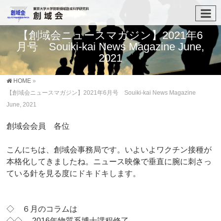
【創域会ニュースマガジン】2021年6
月号 Souiki-kai News Magazine June,
2021
HOME
»
【創域会ニュースマガジン】2021年6月号 Souiki-kai News Magazine
June, 2021
創域会会員 各位
こんにちは、創域会事務局です。
いよいよワクチン接種が
本格化してきましたね。
ニュース映像で垂直に腕に刺さっ
ている針を見る度にドキドキしま
す。
◇ ６月のコラムは
◇◇ 2016年物質系博士課程修了