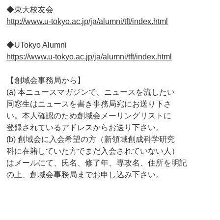
◆東大校友会
http://www.u-tokyo.ac.jp/ja/
alumni/tft/index.html
◆UTokyo Alumni
https://www.u-tokyo.ac.jp/ja/
alumni/tft/index.html
【創域会事務局から】
(a) 本ニュースマガジンで、ニュースを流したい
同窓生はニュースを書き事務局宛にお送り下さ
い。本人確認のため創域会メーリングリストに
登録されているアドレスからお送り下さい。
(b) 創域会に入会希望の方（新領域創成科学研究
科に在籍していた方でまだ入会されていない人）
はメールにて、氏名、修了年、専攻名、住所を明記
の上、創域会事務局までお申し込み下さい。