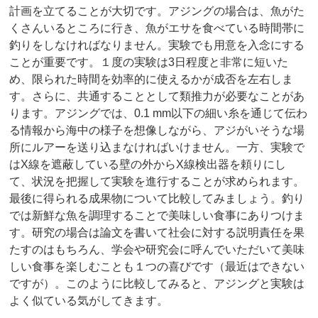
計画を立てることが大切です。
アジングの場合は、魚がた
くさんいるところに行き、
魚がエサを食べている時間帯に
釣りをしなければなりません。
実験でも用意を入念にする
ことが重要です。１度の実験は
3
日程度
と非常に短いた
め、
限られた時間を効率的に使えるかが成否を左右しま
す。さらに、
共通することとして類推力が必要なことがあ
ります。
アジングでは、0.1 mm以下の細い糸を通じて伝わ
る情報から海中の様子を想像しなが
ら、アジがいそうな場
所にルアーを送り込まなければいけません。
一方、
実験で
はX線を遮蔽している壁の外からX線検出器を頼りにし
て、
状況を把握して実験を進行することが求められます。
最後に得られる成果物について比較してみましょう。
釣り
では新鮮な魚を調理することで美味しい食事にありつけま
す。
研究の場合は論文を書いて社会に対する説明責任を果
たすのはもち
ろん、
学会や研究会に呼んでいただいて美味
しい食事を楽しむことも１つ
の喜びです（最近はできない
ですが）。
このように比較してみると、
アジングと実験は
よく似ている気がしてきます。