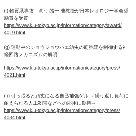
(f) 物質系専攻 眞弓 皓一 准教授が日本レオロジー学会奨
励賞を受賞
https://www.k.u-tokyo.ac.jp/
information/category/award/
4019.html
(g)
運動中のショウジョウバエ幼虫の筋弛緩を制御する神
経回路メカニ
ズムの解明
https://www.k.u-tokyo.ac.jp/
information/category/press/
4021.html
(h) 引っ張ると頑丈になる自己補強ゲル ～繰り返し負荷に
耐えられる人工靭帯などへの応用に期待～
https://www.k.u-tokyo.ac.jp/
information/category/press/
4034.html