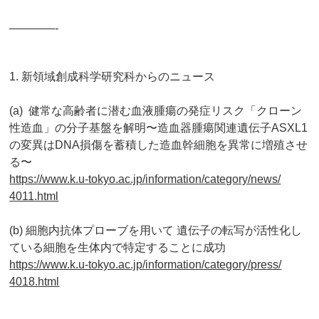
————-
1. 新領域創成科学研究科からのニュース
(a) 健常な高齢者に潜む血液腫瘍の発症リスク「
クローン
性造血」の分子基盤を解明〜
造血器腫瘍関連遺伝子ASXL1
の変異はDNA損傷を蓄積した造
血幹細胞を異常に増殖させ
る〜
https://www.k.u-tokyo.ac.jp/
information/category/news/
4011.html
(b) 細胞内抗体プローブを用いて 遺伝子の転写が活性化し
ている細胞を生体内で特定することに成功
https://www.k.u-tokyo.ac.jp/
information/category/press/
4018.html