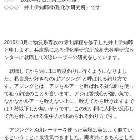
◇◇◇ 井上伊知郎様(理化学研究所）です
2016
年
3
月に物質系専攻の博士課程を修了した井上伊知郎
と申
します。
兵庫県にある理化学研究所放射光科学研究セ
ンターに就職してX線
レーザーの研究をしています。
就職してから週に
1
日程度釣りに行くようになりまし
た。
私自身が好きなのは“アジング”と呼ばれる釣り方で
す。
アジングとは、
アジをルアーと呼ばれる疑似餌を使っ
て狙う釣法のことを言います
。アジは警戒心が強い魚で、
なかなかルアーを咥えない上に、
咥えてから吐き出すまで
は１秒以下しか無いそうです。
この短い間に人間が反応し
て魚を針にかける集中力が求められる釣
り方です。
アジングとX線レーザーを使った実験は実はよく似てい
るというこ
とに最近気づきました。
両者共にきちんとした