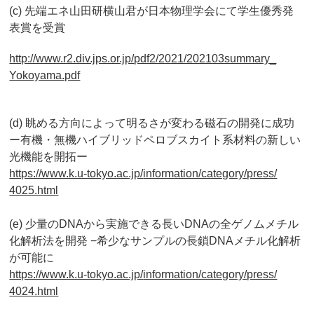
(c)
先端エネ山田研横山君が日本物理学会にて学生優秀発
表賞を受賞
http://www.r2.div.jps.or.jp/
pdf2/2021/202103summary_
Yokoyama.pdf
(d) 眺める方向によって明るさが変わる磁石の開発に成功
ー有機・
無機ハイブリッドペロブスカイト系材料の新しい
光機能を開拓ー
https://www.k.u-tokyo.ac.jp/
information/category/press/
4025.html
(e) 少量のDNAから実施できる長いDNAの全ゲノムメチル
化解析法を開発 −希少なサンプルの長鎖DNAメチル化解析
が可能に
https://www.k.u-tokyo.ac.jp/
information/category/press/
4024.html